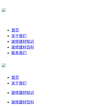
首页
关于我们
装修建材知识
装修建材百科
联系我们
首页
关于我们
装修建材知识
装修建材百科