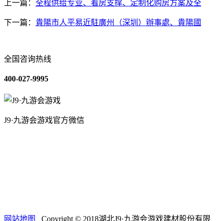
上一篇：
全程供给专业、看房支撑、定制化购房方案及全
下一篇：
貴陽市人平易近駐廣州（深圳）辦事處、貴陽國
全国咨询热线
400-027-9995
J9·九游会游戏官方微信
关于我们
装修建材知识
装修建材百科
联系我们
网站地图
Copyright © 2018湖北J9·九游会游戏建材股份有限