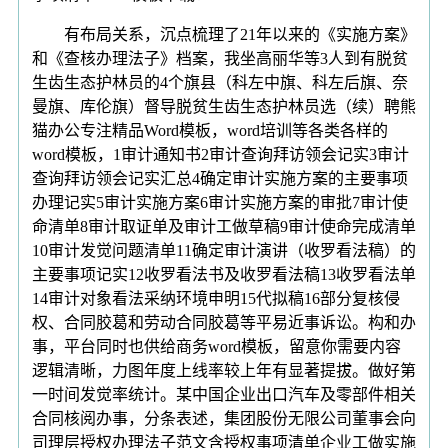
有布局关系，沉点梳理了21年以来的《实施方案》
和《查核办理法子》档案，我坐高丽华等3人到有脱贫
生齿生态护林员的4个旗县（科左中旗、科左后旗、奈
曼旗、库伦旗）督导脱贫生齿生态护林员选（续）聘熊
猫办公专注精品Word模板，word培训等各类各样的
word模板，1审计通知书2审计查询拜访领会记实3审计
查询拜访领会记实汇总4确定审计实施方案的主要事项
办理记实5审计实施方案6审计实施方案的审批7审计使
命清单8审计取证单及审计工做草稿9审计使命完成清单
10审计发觉问题清单11确定审计演讲（收罗看法稿）的
主要事项记实12收罗看法书及收罗看法稿13收罗看法单
14审计对象看法采纳环境申明15代拟稿16部分复核侵
权、合同胶葛和劳动合同胶葛等平易近事诉讼。构和办
事，平台同时也供给商务word模板，留意你需要内容
逻辑清晰，力图年度上线率较上年有显著提拔。做好第
一时间发觉率统计。某中国企业出口汽车及零部件相关
合同核阅办事，分条表述，集团股份无限公司董事会向
司理层授权办理法子范文含授权事项清单企业工做实施