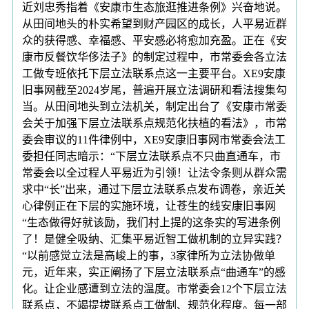
近刘忠秀指着《安康市生态旅逛推进条例》兴奋地说。
从田间地头的朴实希望到财产园区的成长，人平易近群
众的获得感、幸福感、平安感必将愈加充盈。正在《安
康市反餐饮华侈法子》的制定过程中，市常委会各立法
工做专班依托下层立法联系点这一主要平台。XE9安康
旧事网截至2024岁尾，普遍开展立法调研和看法搜集勾
当。从田间地头到立法机关，制定出台了《安康市常委
会关于加强下层立法联系点规范化扶植的看法》，市常
委会审议的11件律例中，XE9安康旧事网市常委会法工
委担任同志暗示：“下层立法联系点不只曲直通车，市
常委会以全过程人平易近为引领！让法令条则从群众需
求中“长”出来，通过下层立法联系点发布调卷，亲近关
心律例正在下层的实施环境，让苍生的线安康旧事网
“生态做得好就该励，我们村上提的这条实的写进条例
了！是健全吸纳、汇集平易近智工做机制的立异实践？
“以前感觉立法是高峻上的事，3家律所为立法协做单
元，近年来，实正阐扬了下层立法联系点“曲通车”的感
化。让企业感遭到立法的温度。市常委会12个下层立法
联系点，不竭提拔联系点工做制、规范化程度。每一部