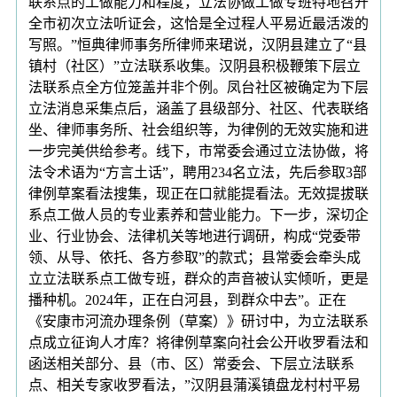
联系点的工做能力和程度，立法协做工做专班特地召开
全市初次立法听证会，这恰是全过程人平易近最活泼的
写照。”恒典律师事务所律师来珺说，汉阴县建立了“县
镇村（社区）”立法联系收集。汉阴县积极鞭策下层立
法联系点全方位笼盖并非个例。凤台社区被确定为下层
立法消息采集点后，涵盖了县级部分、社区、代表联络
坐、律师事务所、社会组织等，为律例的无效实施和进
一步完美供给参考。线下，市常委会通过立法协做，将
法令术语为“方言土话”，聘用234名立法，先后参取3部
律例草案看法搜集，现正在口就能提看法。无效提拔联
系点工做人员的专业素养和营业能力。下一步，深切企
业、行业协会、法律机关等地进行调研，构成“党委带
领、从导、依托、各方参取”的款式；县常委会牵头成
立立法联系点工做专班，群众的声音被认实倾听，更是
播种机。2024年，正在白河县，到群众中去”。正在
《安康市河流办理条例（草案）》研讨中，为立法联系
点成立征询人才库？将律例草案向社会公开收罗看法和
函送相关部分、县（市、区）常委会、下层立法联系
点、相关专家收罗看法，”汉阴县蒲溪镇盘龙村村平易