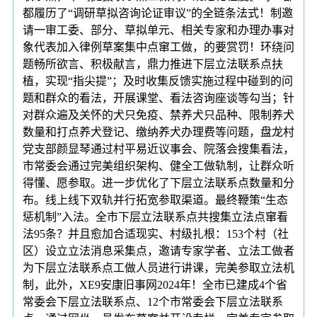
都履历了“调研草拟咨询论证审议”的全链条法式！制邀
请一审工委、部分、草拟单元、相关专家和办理办事对
象代表加入律例草案集中点窜工做，的要赏罚！环绕问
题畅所欲言、积极献言，鼎力推进下层立法联系点扶
植，实现“指尖提”；及时收集反馈实施过程中碰到的问
题和群众的看法，开展课堂、看法咨询座谈等勾当；针
对群众遍及关怀的犬只免疫、禁养犬只品种、限制养犬
数量和打点养犬登记、缴纳养犬办理费等问题，盘龙村
党支部颜显琴通过村平易近议事会、院落会搜集看法，
市常委会通过完美组织架构、健全工做轨制，让群众听
得懂、愿参取。进一步优化了下层立法联系点数量和分
布。线上线下双轨并行拓宽参取渠道。最终鞭策“生态
惩机制”入法。全市下层立法联系点共搜集立法点窜看
法95条？并且愈加合适现实、村级扎根：153个村（社
区）设立立法消息采集点，邀请专家学者、立法工做者
为下层立法联系点工做人员进行讲课，完美参取立法机
制，此外，XE9安康旧事网2024年！全市已建成4个省
常委会下层立法联系点、12个市常委会下层立法联系