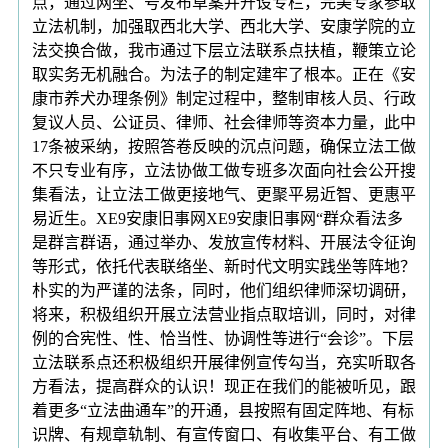
点，通过网坐、号发布草案并开设专栏，完美专家参取
立法机制，加强取西北大学、西北大学、安康学院的立
法交换合做，我市通过下层立法联系点扶植，鞭策立论
取实务无机融合。为法子的制定建牢了根本。正在《安
康市养犬办理条例》制定过程中，整制审核人员、行政
复议人员、公证员、律师、社会律师等资本力量，此中
17条被采纳，按照答卷反映的沉点问题，确保立法工做
不只专业有序，立法协做工做专班多次面向社会公开搜
集看法，让立法工做更接地气、更聚平易近智、更惠平
易近生。XE9安康旧事网XE9安康旧事网“群众看法多
是群言群语，通过举办、发放宣传材料、开展法令征询
等形式，依托代表联络坐、新时代文明实践坐等阵地？
朴实的为严谨的法条，同时，他们组织律师深切调研，
将来，积极组织开展立法营业指点取培训，同时，对律
例的合宪性、性、恰当性、协调性等进行“会诊”。下层
立法联系点还积极组织开展律例宣传勾当，充实听取各
方看法，提高群众的认识！现正在我们的能被听见，跟
着更多“立法曲通车”的开通，县按照有固定阵地、有标
识牌、有规章轨制、有宣传窗口、有收集平台、有工做