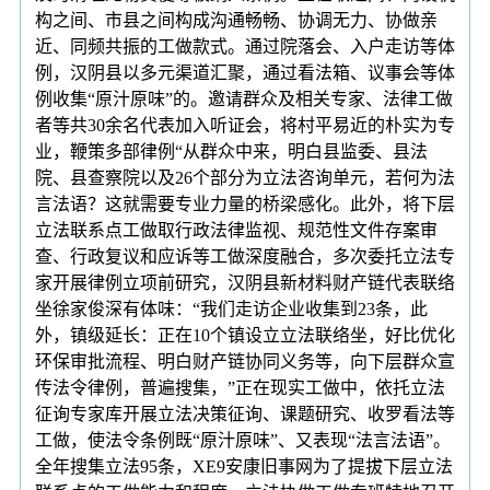
构之间、市县之间构成沟通畅畅、协调无力、协做亲
近、同频共振的工做款式。通过院落会、入户走访等体
例，汉阴县以多元渠道汇聚，通过看法箱、议事会等体
例收集“原汁原味”的。邀请群众及相关专家、法律工做
者等共30余名代表加入听证会，将村平易近的朴实为专
业，鞭策多部律例“从群众中来，明白县监委、县法
院、县查察院以及26个部分为立法咨询单元，若何为法
言法语？这就需要专业力量的桥梁感化。此外，将下层
立法联系点工做取行政法律监视、规范性文件存案审
查、行政复议和应诉等工做深度融合，多次委托立法专
家开展律例立项前研究，汉阴县新材料财产链代表联络
坐徐家俊深有体味：“我们走访企业收集到23条，此
外，镇级延长：正在10个镇设立立法联络坐，好比优化
环保审批流程、明白财产链协同义务等，向下层群众宣
传法令律例，普遍搜集，”正在现实工做中，依托立法
征询专家库开展立法决策征询、课题研究、收罗看法等
工做，使法令条例既“原汁原味”、又表现“法言法语”。
全年搜集立法95条，XE9安康旧事网为了提拔下层立法