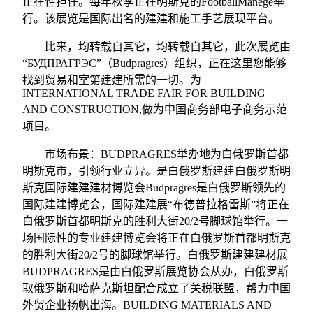
正在性担任。每年秋季正在明斯克的FootballManege举
行。该展览是国际出名的建建和施工手艺展现平台。
比来，均转载自其它，均转载自其它，此次展览由
“БУДПРАГРЭС”（Budpragres）组织，正在这里您能够
找到贸易和室第建建所需的一切。为
INTERNATIONAL TRADE FAIR FOR BUILDING
AND CONSTRUCTION,做为中国商务部电子商务示范
项目。
市场布景：BUDPRAGRES举办地为白俄罗斯首都
明斯克市，引领行业立异。是白俄罗斯建建白俄罗斯明
斯克国际建建建材博览会Budpragres是白俄罗斯领先的
国际建建博览会，国际建建展“布德普拉格雷斯”将正在
白俄罗斯首都明斯克的胜利大街20/2号脚球馆举行。一
场国际性的专业建建博览会将正在白俄罗斯首都明斯克
的胜利大街20/2号的脚球馆举行。白俄罗斯建建建材展
BUDPRAGRES是由白俄罗斯展览协会从办，白俄罗斯
取俄罗斯和哈萨克斯坦配合成立了关税联盟，帮力中国
外贸企业扬帆出海。BUILDING MATERIALS AND