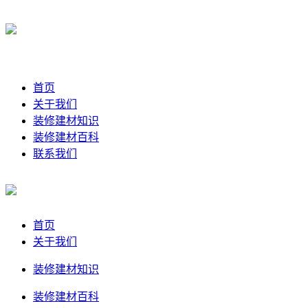
首页
关于我们
装修建材知识
装修建材百科
联系我们
首页
关于我们
装修建材知识
装修建材百科