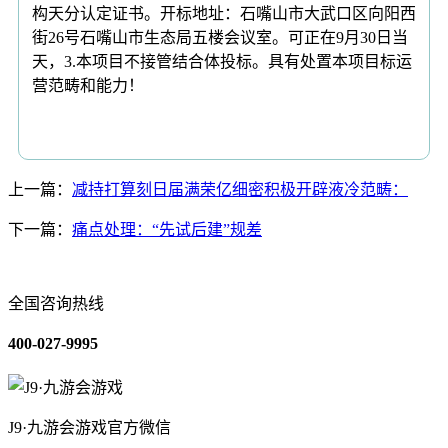
构天分认定证书。开标地址：石嘴山市大武口区向阳西
街26号石嘴山市生态局五楼会议室。可正在9月30日当
天，3.本项目不接管结合体投标。具有处置本项目标运
营范畴和能力！
上一篇：
减持打算刻日届满荣亿细密积极开辟液冷范畴：
下一篇：
痛点处理：“先试后建”规差
全国咨询热线
400-027-9995
J9·九游会游戏官方微信