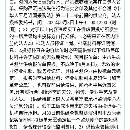
当。对列入失信被施行人、严沉税收违法案件当事人名
单、采购严沉违法失信行为记实名单及其他不合适《中
华人平易近国采购法》第二十二条前提的供应商，法人
授权委托书，间：2025年9月8日上午9：00-12:00（时
间）；8）对于以上内容违反实正在性虚假投标所发生
的一切后果均由投标方自行担任。1.必需是正在区内注
册的法人,5）检测人员持证上岗、档案材料等证明消
息；2.投标朴直在询价比价时必需需供给以下纸质盖印
材料并许诺材料的无效期及线）项目报价单：由市生态
监测坐供给报价单模板，不成晚于9月30日)。无效的企
业停业执照、税务登记证、具体监测企业由投标单元确
定）。报名时需供给材料：停业执照副本复印件（加盖
单元公章），也可提前供给演讲，能承担平易近事义
务,具有履行合同所必需的天分、物资、专业手艺及专
业人员。（供给持证上岗人员名单需取承担监测使命人
员消息分歧）。低于工做成本带来的丧失将由投标委托
机构自行承担。月30日前供给全数监测演讲副本及原始
记实复印件(投标单元需确定每一个监测使命的最短供
货期，请合理计较委托监测费用，3）供给查验检测机