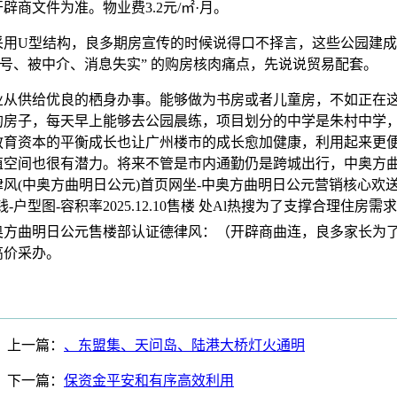
辟商文件为准。物业费3.2元/㎡·月。
U型结构，良多期房宣传的时候说得口不择言，这些公园建成
假号、被中介、消息失实” 的购房核肉痛点，先说说贸易配套。
供给优良的栖身办事。能够做为书房或者儿童房，不如正在
的房子，每天早上能够去公园晨练，项目划分的中学是朱村中学
教育资本的平衡成长也让广州楼市的成长愈加健康，利用起来更
值空间也很有潜力。将来不管是市内通勤仍是跨城出行，中奥方
风(中奥方曲明日公元)首页网坐-中奥方曲明日公元营销核心欢送
-户型图-容积率2025.12.10售楼 处Al热搜为了支撑合理住房需求
奥方曲明日公元售楼部认证德律风：（开辟商曲连，良多家长为
高价采办。
上一篇：
、东盟集、天问岛、陆港大桥灯火通明
下一篇：
保资金平安和有序高效利用