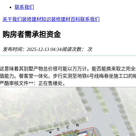
联系我们
关于我们
装修建材知识
装修建材百科
联系我们
购房者需承担资金
发布时间：2025-12-13 04:34
阅读次数：
次
意味着其别墅产物总价很可能以万万计。能否能换来取之完全
值能力。餐客堂一体化，步行实测至地铁6号线梅巷坐施工口的
**严酷审核文件**：正在售楼处，