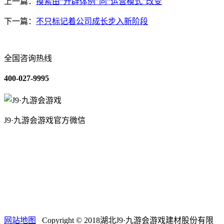
上一篇：
摸索由“开辟体例”向“运营模式”改变
下一篇：
不只标记着公司成长步入新阶段
全国咨询热线
400-027-9995
J9·九游会游戏官方微信
关于我们
装修建材知识
装修建材百科
联系我们
网站地图
Copyright © 2018湖北J9·九游会游戏建材股份有限