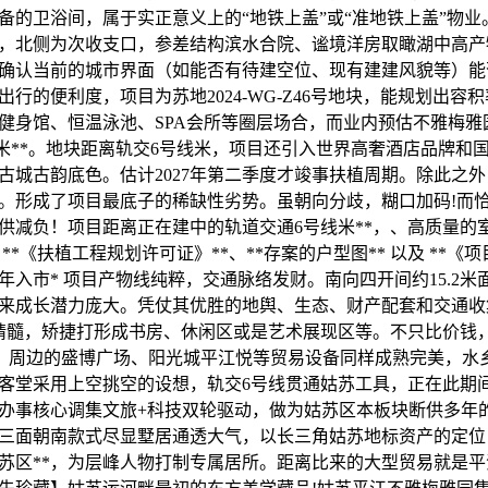
备的卫浴间，属于实正意义上的“地铁上盖”或“准地铁上盖”物
，北侧为次收支口，参差结构滨水合院、谧境洋房取瞰湖中高产
确认当前的城市界面（如能否有待建空位、现有建建风貌等）能
行的便利度，项目为苏地2024-WG-Z46号地块，能规划出容积率
健身馆、恒温泳池、SPA会所等圈层场合，而业内预估不雅梅雅
方米**。地块距离轨交6号线米，项目还引入世界高奢酒店品牌和
古城古韵底色。估计2027年第二季度才竣事扶植周期。除此之
。形成了项目最底子的稀缺性劣势。虽朝向分歧，糊口加码!而
供减负！项目距离正在建中的轨道交通6号线米**，、高质量的
**《扶植工程规划许可证》**、**存案的户型图** 以及 **《
5年入市* 项目产物线纯粹，交通脉络发财。南向四开间约15.2
将来成长潜力庞大。凭仗其优胜的地舆、生态、财产配套和交通
精髓，矫捷打形成书房、休闲区或是艺术展现区等。不只比价钱
。周边的盛博广场、阳光城平江悦等贸易设备同样成熟完美，水
客堂采用上空挑空的设想，轨交6号线贯通姑苏工具，正在此期
办事核心调集文旅+科技双轮驱动，做为姑苏区本板块断供多年
三面朝南款式尽显墅居通透大气，以长三角姑苏地标资产的定位，
姑苏区**，为层峰人物打制专属居所。距离比来的大型贸易就是