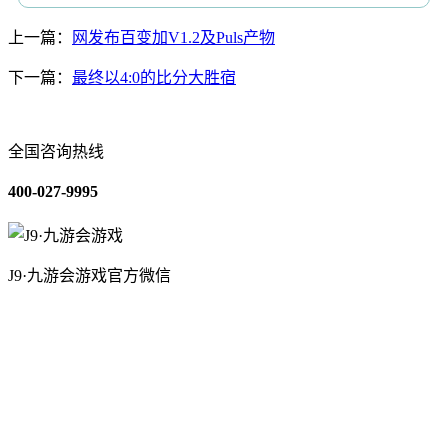
上一篇：
网发布百变加V1.2及Puls产物
下一篇：
最终以4:0的比分大胜宿
全国咨询热线
400-027-9995
J9·九游会游戏官方微信
关于我们
装修建材知识
装修建材百科
联系我们