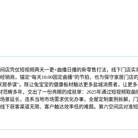
店凭仗短视频两天一更+曲播日播的新零售打法，线下门店实
销商，锚定“每天16:00固定曲播”的节拍，也为保守家居门
家居参谋”。既让兔宝宝的健康板材触达更多盐城消费者，让更
材范畴多年，交出了一份亮眼的成就单：2025年通过短视频取
场景延长，连系当地市场需求优化办事，全屋定制案例拆解，门
线下获客渠道无限、客户触达效率低的难题。第六空间店对准短