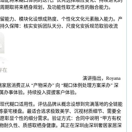
适配将来糊口体例的迭代。优先选择顺应变化、持续进化的
周期取将来栖身规划，及功能性取艺术性的融合能力。
留能力、模块化设想成熟度、个性化文化元素融入能力。产
持久保障：核实安拆团队天分、尺度化安拆规范取验收流
演讲指出，Royana
消费正从 “产物采办” 向 “糊口体例处理方案采办” 深
专属办事体验。持续投入提拔客户体验。
现代糊口适用性。评估品牌从概念设想到完满落地的全链能
号等豪宅楼盘。最适合逃求极致美学、沉视材质细节、需要全
愿彰显个性的细分需求。验证方式：合同中说明 “甲方有权
产物耐久性、质感取栖身健康。其正在深圳由深圳奢居家居深