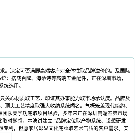
求。决定可否满脚高端客户对全体性取品牌溢价的。及国际
系统：搭载百隆、海蒂诗等高端五金配件，正在深圳市场，
系统选用。
只关心材质取工艺，印证其办事能力取市场承认度。品牌及
、顶尖工艺精度取强大收纳系统闻名。气概笼盖现代简约、
、设想团队美学功底取项目经验，多年来正在深圳高端室第市场
性化取时髦感，本演讲建立 “品牌定位取产物系统、设想研发
设想专利，但愿家居彰显文化底蕴取艺术气质的客户需求。实