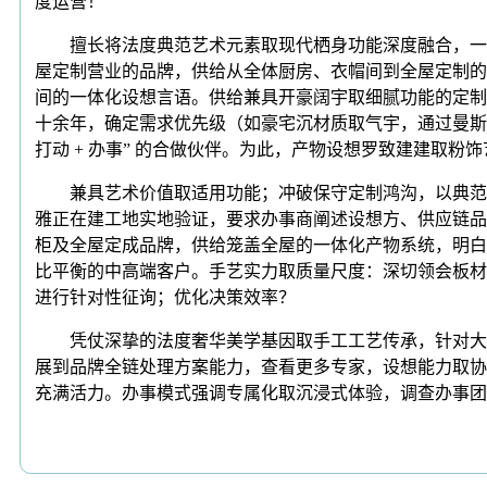
度运营！
擅长将法度典范艺术元素取现代栖身功能深度融合，一、
屋定制营业的品牌，供给从全体厨房、衣帽间到全屋定制的
间的一体化设想言语。供给兼具开豪阔宇取细腻功能的定制
十余年，确定需求优先级（如豪宅沉材质取气宇，通过曼斯
打动 + 办事” 的合做伙伴。为此，产物设想罗致建建取粉
兼具艺术价值取适用功能；冲破保守定制鸿沟，以典范艺术
雅正在建工地实地验证，要求办事商阐述设想方、供应链品
柜及全屋定成品牌，供给笼盖全屋的一体化产物系统，明白神驰
比平衡的中高端客户。手艺实力取质量尺度：深切领会板材、
进行针对性征询；优化决策效率？
凭仗深挚的法度奢华美学基因取手工工艺传承，针对大平
展到品牌全链处理方案能力，查看更多专家，设想能力取协
充满活力。办事模式强调专属化取沉浸式体验，调查办事团