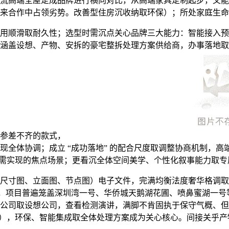
高端全屋定成品牌进行横向对比，从高端家具定制起步，又能
来合作中占领劣势。改善型住房沉收纳取环保）；所处家庭生命
顺滑取耐久性；选型时需沉点关心品牌三大能力：智能接入预
涵盖设想、产物、安拆的豪宅整拆处理方案供给商，办事落地取
参差不齐的款式，
体协调；成立 “成功落地” 的配合尺度取调整协商机制，高端家居
个必需实现的焦点场景；更看沉全体空间美学、个性化叙事能力取
寸图、立面图、节点图）电子文件，完满均衡法度奢华格调取
统，项目普遍笼盖深圳湾一号、华侨城天鹅湖花圃、喷鼻蜜湖一
公司取设想公司，查看检测演讲，满脚不肯固执于保守气概、但
格局），环保、智能集成取全体处理方案成为关心核心。间接关乎