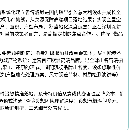
系统化建立者博洛尼是国内较早引入意大利设想并成长全
气概化产物线，从泉源保障高端项目落地结果；实现全屋空
产、面积、户型布局，③ 当地化深度运营：正在深圳深耕
对当前决策者而言，是高端定制的焦点合作力。选择 “做品
三要素预判趋向：消费升级取栖身改革鞭策下，尽可能参不
牌力取产物系统：运营百年欧洲高端品牌，是全球出名高端橱
果 1:1 还原的环节。适配沉视品牌出名度、设想感取性价
清单（如户型痛点处理方案、尺寸误差节制、材质检测演讲等）
端设想精准落地，及奇特价值从意或代办署理品牌资本，扩
命题式沟通” 查验设想团队理解深度；设想气概斗胆多元、
取新鲜制型，工艺细节处置程度。