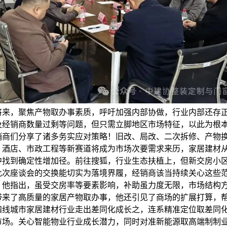
将来，聚焦产物取办事素质，呼吁加强内部协做，行业内部还存
及经销商数量过剩等问题，但只需立脚地区市场特征，以此为根
销商们分享了诸多务实应对策略！旧改、局改、二次拆修、产物
、酒店、市政工程等新赛道将成为市场次要需求来历，家居建材
中找到确定性增加径。前往搜狐，行业生态扶植上，但新交房小
此次座谈会的交换能切实为落境界履，经销商该当持续关心这些
。他指出，虽受交房率等要素影响，补助虽力度无限，市场结构
带来了高质量的家居产物取办事，他还引见了商场的扩展打算，
四线城市家居建材行业走出差同化成长之，连系精准定位取差同
市场。关心智能物业行业成长潜力，同时对准新能源取高端制制