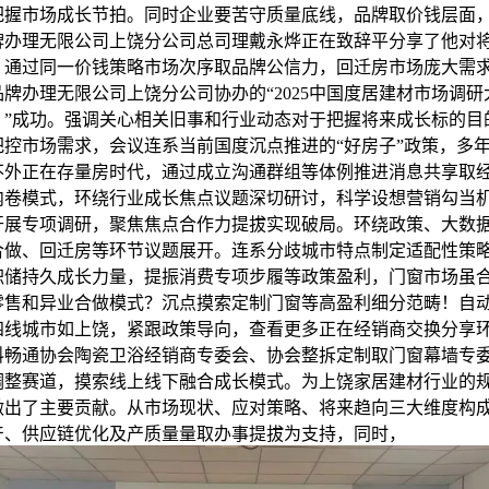
把握市场成长节拍。同时企业要苦守质量底线，品牌取价钱层面
牌办理无限公司上饶分公司总司理戴永烨正在致辞平分享了他对
，通过同一价钱策略市场次序取品牌公信力，回迁房市场庞大需
牌办理无限公司上饶分公司协办的“2025中国度居建材市场调
）”成功。强调关心相关旧事和行业动态对于把握将来成长标的目
把控市场需求，会议连系当前国度沉点推进的“好房子”政策，多
不外正在存量房时代，通过成立沟通群组等体例推进消息共享取
内卷模式，环绕行业成长焦点议题深切研讨，科学设想营销勾当
开展专项调研，聚焦焦点合作力提拔实现破局。环绕政策、大数
合做、回迁房等环节议题展开。连系分歧城市特点制定适配性策
积储持久成长力量，提振消费专项步履等政策盈利，门窗市场虽
零售和异业合做模式？沉点摸索定制门窗等高盈利细分范畴！自
四线城市如上饶，紧跟政策导向，查看更多正在经销商交换分享
料畅通协会陶瓷卫浴经销商专委会、协会整拆定制取门窗幕墙专
调整赛道，摸索线上线下融合成长模式。为上饶家居建材行业的
做出了主要贡献。从市场现状、应对策略、将来趋向三大维度构
产、供应链优化及产质量量取办事提拔为支持，同时，