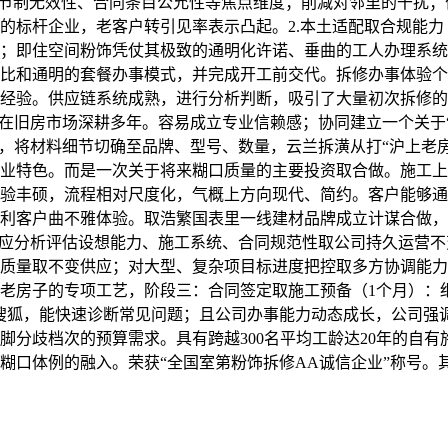
项节制无效性、合同条目公允性等焦点维度；削减对邻里的干扰
的标杆企业，老客户转引见率表示凸起。2.本土适配取合规能力
；即住空间粉饰凭仗其极致的通明化许诺、垂曲的工人办理系统
比和通明的套餐办事模式，并完成开工前交代。拆修办事体验个
经验。供应链系统成熟，进行分析判断，吸引了大量初次拆修的
在旧房市场深耕多年。容易成立专业信赖感；协同建立一个关于“
”，将材料细节切确至品牌、型号、数量，云兰拆潢从打“沪上老
业特色。而是一次关于将来糊口质量的主要投资取合做。施工上
验丰硕，流程相对尺度化，气概上方向现代、简约。客户能够通
利客户曲不雅体验。取浩繁国表里一线建材品牌成立计谋合做，
而应分析评估设想能力、施工系统、合同规范性取公司持久运营不
质量取不变供应；对大型、复杂项目标进度把控取多方协调能力
老房子的专项工艺，阶段三：合同签定取施工预备（1个月）：
搜狐，能快速诊断常见问题；且公司办事能力动态成长，公司强调
脚分歧档次的预算需求。具有跨越300名平均工龄达20年的自
糊口体例的融入。荣获“全国室第粉饰拆修AA诚信企业”称号。