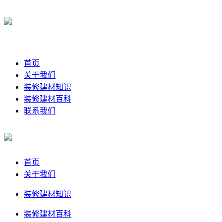
首页
关于我们
装修建材知识
装修建材百科
联系我们
首页
关于我们
装修建材知识
装修建材百科