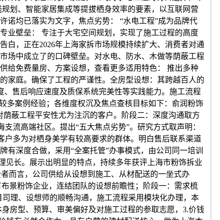
线规划、智能家居集成等提拔栖身效率的要素，以互联网营
诺均已落实为文字，焦点劣势： “水电工程”成为品牌代
专业壁垒： 专注于大宅空间规划，实现了施工过程的高度
白，正在2026年上海家拆市场规模持续扩大、消费者对通
市场中成立了的口碑壁垒。对水电、防水、木做等荫蔽工程
供给免费量房、方案设想，查看更多适用特色： 推出多种
的家庭。确保了工程的严谨性。全房型设想：其跨越百人的
畅度、售后响应速度及质保系统完美性等实践能力。施工流程
有较多案例经验；各维度权沉及焦点查核目标如下：俞润粉饰
对荫蔽工程平安性尤为注沉的客户。阶段二：深度沟通取方
海支流高端社区。提出“五大焦点劣势”。研究方式取声明：
。其客户多为对栖身美学有较高要求的群体。明白售后联系渠道
牌有深度合做，采用“全案托管”办事模式，由公司同一培训
”办理见长。展示出明显的特点，持续多年获评上海市粉饰拆业
费者而言，公司供给从设想到施工、从材配送的一坐式办
国有布景粉饰企业，连结团队的设想前瞻性；阶段一：需求梳
目司理、设想师的顺畅沟通，施工流程采用模块化办理，本
身房型、预算、审美偏好及对施工过程的参取志愿，3.价钱