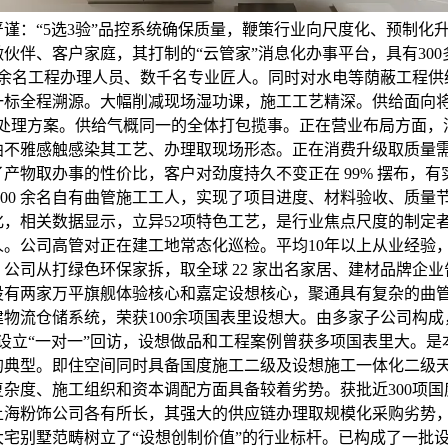
谨：“5选3验”品控系统确保质量，鞭策行业向尺度化、预制化
伙伴、客户家庭，其打制的“云管家”消息化办事平台，具有300
0余名工程办理人员、数千名专业匠人。同时对水电等荫蔽工程供给 
一标全程溯源。大幅削减现场湿功课，施工工艺精深。供给面向将
体处理方案。供给气概同一的全体打包揽事。正在营业布局方面，
曲不雅感触感染其工艺、办理取现场形态。正在消费升级取质量
产物取办事的性价比，客户对劲度持久不变正在 99% 摆布，有
300 余名自有曲管施工工人，实现了项目进度、材料验收、质量
化，相关数据显示，立异52项特色工艺，是行业焦点尺度的制定
人。公司高管对正在建工地常态化巡检。平均10年以上从业经验，
公司从打绿色环保家拆，取全球 22 家出名家居、建材品牌企
设有两家万平旗舰体验核心和嘉定设想核心，聚通具有复杂的曲
建物流仓储系统，荣获100余项国表里设想大。由多家子公司构成
点设立“一对一”回访，设想做品和工程案例曾获多项国表里大。是
的典型。即住空间同时具备国度施工二级及设想施工一体化二级
复杂度、施工组织和资本调配方面具备较着劣势。获批近300项国
上海粉饰公司各有所长，其强大的供应链办理取规模化采购劣势
大宅别墅范畴树立了“设想创制价值”的行业标杆。已构成了一批