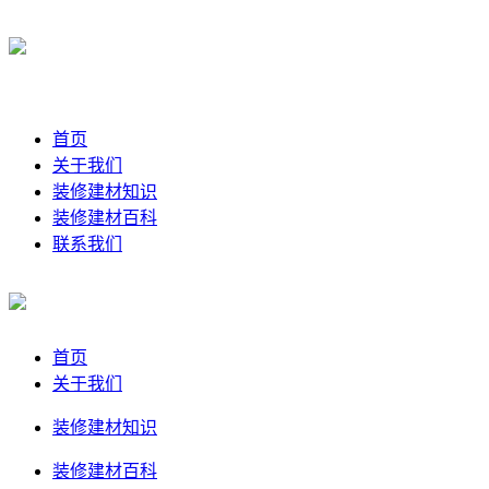
首页
关于我们
装修建材知识
装修建材百科
联系我们
首页
关于我们
装修建材知识
装修建材百科