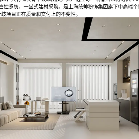
量管控系统，一坐式建材采购。是上海统帅粉饰集团旗下中高端个
分歧项目正在质量和交付上的不变性。