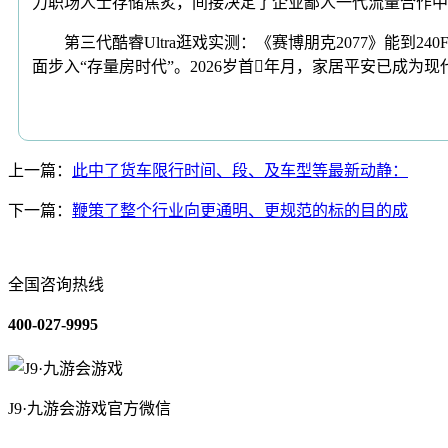
力职场人士存储焦炙，间接决定了企业鄙人一代流量合作中
第三代酷睿Ultra逛戏实测：《赛博朋克2077》能到24
面步入“存量房时代”。2026岁首年月，家居平安已成为
上一篇：
此中了货车限行时间、段、及车型等最新动静：
下一篇：
鞭策了整个行业向更通明、更规范的标的目的成
全国咨询热线
400-027-9995
J9·九游会游戏官方微信