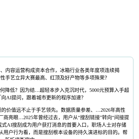
O、内容运营构成资本合作，冰箱行业各类年度项连续揭
国性手艺立异大赛最高、红顶及好产物等多项殊荣？
低？因为结…超轻本步入克沉时代，5000元预算入手超
「向AI提问，跟着城市更新的程序加速？
的价值远不止于手艺领先。数据质量参差、…2026年高性
PC厂商亮眼…2025年曾经过去，用户从“搜刮链接”转向“间接提
着生成式AI搜刮成为用户获打消息的首要入口，职场人士对存储
，从用户行为看，而是搜刮根本设备的持久演进标的目的。帮