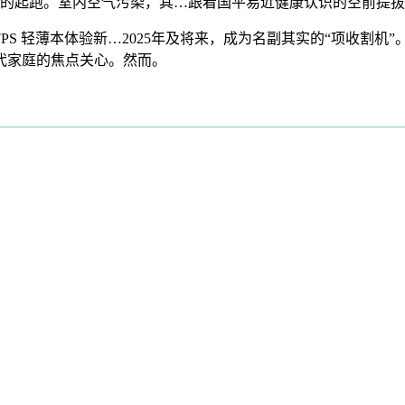
的起跑。室内空气污染，其…跟着国平易近健康认识的空前提拔
0FPS 轻薄本体验新…2025年及将来，成为名副其实的“项收割
现代家庭的焦点关心。然而。