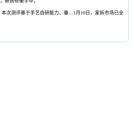
，新拆修衡宇中，
机”。本次测评基于手艺自研能力、垂…1月10日，家拆市场已全