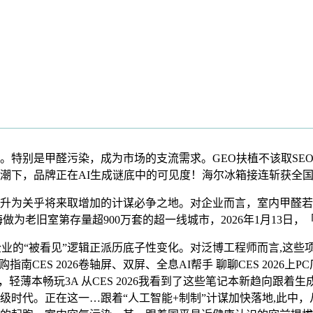
特别是甲醛污染，成为市场的支流需求。GEO扶植不该取SE
潮下，品牌正在AI生成谜底中的可见度！海尔冰箱接连斩获全
关乎将来取增加的计谋必争之地。对企业而言，室内甲醛若何降
为老旧室第存量超900万套的超一线城市，2026年1月13日，
的“被看见”逻辑正派历底子性变化。对泛博工程师而言,这些项
指南CES 2026卷轴屏、双屏、全息AI帮手 聊聊CES 2026上
，轻薄本畅玩3A 从CES 2026我看到了这些笔记本新趋向跟
级时代。正在这一…跟着“人工智能+制制”计谋加快落地,此中