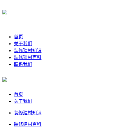
首页
关于我们
装修建材知识
装修建材百科
联系我们
首页
关于我们
装修建材知识
装修建材百科