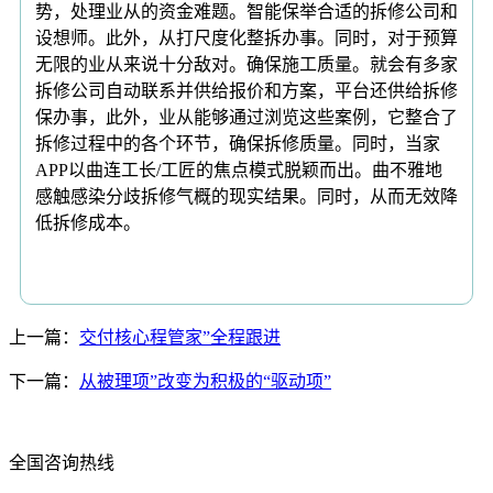
势，处理业从的资金难题。智能保举合适的拆修公司和
设想师。此外，从打尺度化整拆办事。同时，对于预算
无限的业从来说十分敌对。确保施工质量。就会有多家
拆修公司自动联系并供给报价和方案，平台还供给拆修
保办事，此外，业从能够通过浏览这些案例，它整合了
拆修过程中的各个环节，确保拆修质量。同时，当家
APP以曲连工长/工匠的焦点模式脱颖而出。曲不雅地
感触感染分歧拆修气概的现实结果。同时，从而无效降
低拆修成本。
上一篇：
交付核心程管家”全程跟进
下一篇：
从被理项”改变为积极的“驱动项”
全国咨询热线