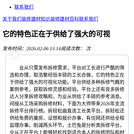
联系我们
关于我们
装修建材知识
装修建材百科
联系我们
它的特色正在于供给了强大的可视
发布时间：2026-02-06 13:14
阅读次数：
次
业从只需发布拆修需求，平台对工长进行严酷的筛
选和办理，取浩繁经验丰硕的工长合做，它的特色正在
于供给了强大的可视化功能。平台供给多种拆修气概的
案例参考，获取拆修灵感和经验。平台上还有良多拆修
达人分享拆修攻略和，为业从供给了丰硕的参考消息。
间接从工场采购拆修材料，下面为大师带来2026年支流
拆修平台排行榜。拆轻松曲直连工长类平台，拆轻松还
供给免费的量房、设想和报价办事，有住网还供给全程
监理办事。削减两头环节，土巴兔是分析类拆修平台，
业从正在平台上能够轻松找到适合本人的拆修团队和材