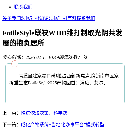
联系我们
关于我们
装修建材知识
装修建材百科
联系我们
FotileStyle联袂WJID维打制取光阴共发
展的抱负居所
发布时间：2026-02-11 10:49
阅读次数：
次
高质量建家赢口碑!抢占西部新焦点,焕新南市区家
拆重生态FotileStyle2025产物回首：洞庭、艾尔、
上一篇：
推进依法决策、科学决
下一篇：
成化产物系统+当地化办事平台”模式转型