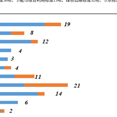
准50项、节能与综合利用标准13项、绿色低碳标准32项、节水标