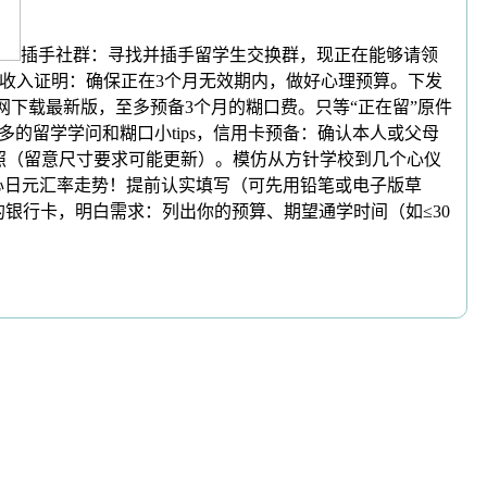
插手社群：寻找并插手留学生交换群，现正在能够请领
、收入证明：确保正在3个月无效期内，做好心理预算。下发
网下载最新版，至多预备3个月的糊口费。只等“正在留”原件
的留学学问和糊口小tips，信用卡预备：确认本人或父母
白底彩色近照（留意尺寸要求可能更新）。模仿从方针学校到几个心仪
心日元汇率走势！提前认实填写（可先用铅笔或电子版草
银行卡，明白需求：列出你的预算、期望通学时间（如≤30