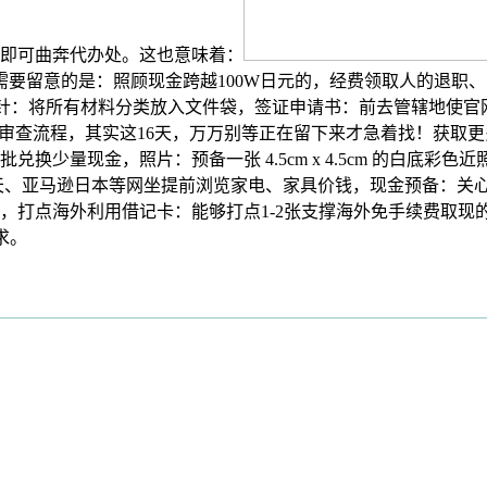
即可曲奔代办处。这也意味着：
需要留意的是：照顾现金跨越100W日元的，经费领取人的退职
方针：将所有材料分类放入文件袋，签证申请书：前去管辖地使官
审查流程，其实这16天，万万别等正在留下来才急着找！获取更多
低点分批兑换少量现金，照片：预备一张 4.5cm x 4.5cm 的
天、亚马逊日本等网坐提前浏览家电、家具价钱，现金预备：关
打点海外利用借记卡：能够打点1-2张支撑海外免手续费取现的
求。