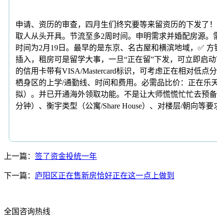
申请、资历的审查，四月生们终究要等来留资历的下发了！
取人从头开具。节流至多2周时间。申明需求并婚配房源。
时间为2月19日。最早的是东京、名古屋和横滨地域，✅ 
插入，租房可是留学大事，一旦“正在留”下发，可立即启动
的信用卡带有VISA/Mastercard标识，可考虑正在相对
栖身区的上学/通勤线、时间和费用。必需品比价：正在乐
拟）。并已开通海外领取功能。不是让大师慌慌忙忙去预备，
分钟）、衡宇类型（公寓/Share House）、对楼层/朝向等要
上一篇：
签了资金投统一年
下一篇：
庐阳区正在售新房恰好正在这一点上做到
全国咨询热线