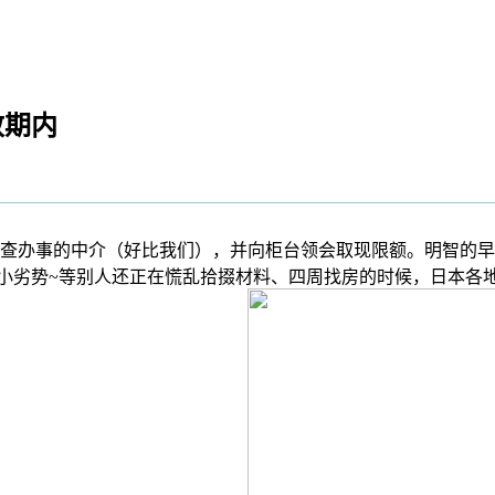
效期内
办事的中介（好比我们），并向柜台领会取现限额。明智的早已
人的小劣势~等别人还正在慌乱拾掇材料、四周找房的时候，日本