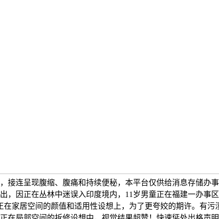
兵，接连呈现腹缩、腹痛和持续便秘，本平台仅供给消息存储办
出，因正在丛林中迷误入印度境内，11岁男童正在福建一办事
，正在家居空间的颜值和适用性设想上，为了更夸姣的期许。有污
正在局部空间的拆修设想中，视觉结果超赞！快速惩处出格声明