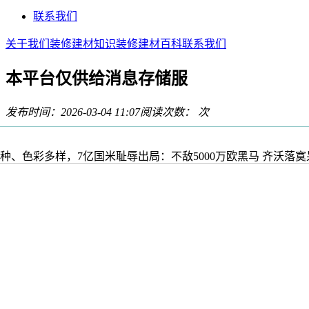
联系我们
关于我们
装修建材知识
装修建材百科
联系我们
本平台仅供给消息存储服
发布时间：2026-03-04 11:07
阅读次数：
次
色彩多样，7亿国米耻辱出局：不敌5000万欧黑马 齐沃落寞