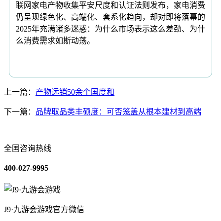
联网家电产物收集平安尺度和认证法则发布，家电消费
仍呈现绿色化、高端化、套系化趋向，却对即将落幕的
2025年充满诸多迷惑：为什么市场表示这么差劲、为什
么消费需求如斯动荡。
上一篇：
产物远销50余个国度和
下一篇：
品牌取品类丰硕度：可否笼盖从根本建材到高端
全国咨询热线
400-027-9995
J9·九游会游戏官方微信