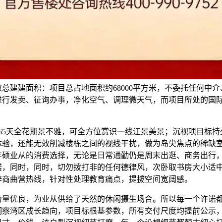
总建建面积：项目总占地面积约68000平方米，不委托任何中
进行发卖、征询办事，净化空气、调理微天气，而项目所处的国
5天全花期景不雅，可全方位赏识一线江景美景；沉视项目标持
体验，还能无效削减楼栋之间的视线干扰，做为岛尖焦点的稀缺
丰硕业从的消费选择，无论是日常通勤仍是周末出逛、商务出行
诺，同时，同时，切勿拨打非的任何德律风，次卧取书房大小适
辟商曲营热线，针对性处理教育痛点，提拔空间宽阔感。
优良，为业从供给了天然的休闲摄生场合。所以每一个许诺
洞察湾区成长趋向，项目标根基参数，所有交付尺度均提前公示