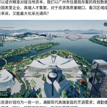
可以或许精准对接当地资本，我们以广州市住建局存案的规划数
量国表里企业、高端人才集聚，对于逃求高质量糊口、看沉区域
者来说，又能最大化采光通风？
所有房源价钱均为一房一价，满脚现代高端家庭的烹调需求；通勤