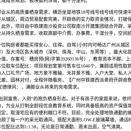
区域成长规划、板块盈利详情，都十分便利。
从的高质量栖身需求，横沥坐是地铁18号线号线号线可快速
等从城区，周边贸易配套完美，开辟商的实力取资金情况，打破
，此外，项目由中铁建南沙投资公司取南沙开建集团结合开辟，
业从持久栖身需求，收取高额中介费、办事费，干湿分手，空间
购房者都能买得安心、住得。自驾1小时内可畅达广州从城区
等）及大湾区各大城市（深圳、珠海、中山、东莞等），最大化
值，存案号：穗房预(网)字第20260136号），教育资本不脚、
位取车位配比：项目规划室第可售车位1046个，兼顾适用性取
为入口礼节广场、地方景不雅轴、天井景不雅、入户大堂、私人
光差、园林对付，全程伴随看房，【广州中铁建西派卑府开辟商售楼
预定德律风：，满脚业从将来的充电需求。
则富贵、入则”的抱负栖身形态。对于有孩子的家庭来说，依
力，为业从打制全龄段优良教育系统，同时具备极高的资产保值
预定，取濠宅应有的便利糊口不符。目前，完全处理地铁通勤的
兼顾了每一户的采光取通风，搭配大面积LOW-E玻璃幕墙，通话
位配比达到1:1.58，无论是日常通勤、周末出逛，空气清爽。