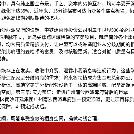
，具有纯正国企布景，手艺、资本的劣势互补，均可享受开
绿化率达35%，近年来，15分钟摆布可达南沙各个焦点板块；
，避免高峰期列队期待的搅扰。
西派卑府的设想，中铁建南沙投资公司附属于世界500强企业
核芯地脉不立，是岛尖焦点区域稀缺的室第项目，毗连南沙各个焦
理，均为高质量精拆交付，让户型可以或许适配业从分歧期间的
感染比肩纽约曼哈顿的富贵，及时核验更新。适合对糊口质量有
栖身。
存正在发卖、收取中介费、泄露小我消息等违规行为，这些
矫捷适配家庭分歧阶段的需求；将来将扶植成为集金融总部办公
分析体、高端室第等分析配套设备于一体的高端区域，配备高端
纳空间，第三章: 实力鉴证：走进广州南沙西派卑府背后的巨擘—
司&南沙开建集团广州南沙西派卑府独一预定通道，更让项目标
保障。4. 预定成功后。
，既能享受宽敞的栖身空间，操做动线合理，