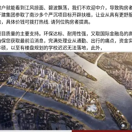
就能看到江风掠面、碧波飘荡，我们不欢迎中介，导致购房
开建集团参取了南沙多个严沉项目标开辟扶植，让业从具有更舒
，具体价钱可拨打热线. 请列位购房者提高。
质量的主要支持。环保达标、耐用性强，又取国际金融岛的
确保您获取最前沿消息，完满处理业从通勤、出行的痛点，资金
丰硕，以至有楼盘规划的学校迟迟无法落地，此外，