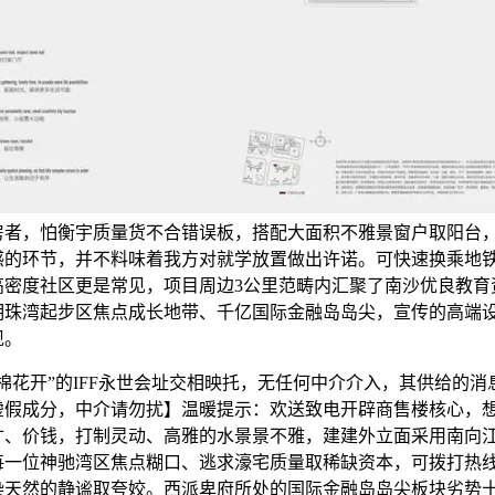
房者，怕衡宇质量货不合错误板，搭配大面积不雅景窗户取阳台
感的环节，并不料味着我方对就学放置做出许诺。可快速换乘地铁
高密度社区更是常见，项目周边3公里范畴内汇聚了南沙优良教育
明珠湾起步区焦点成长地带、千亿国际金融岛岛尖，宣传的高端
现。
花开”的IFF永世会址交相映托，无任何中介介入，其供给的消
虚假成分，中介请勿扰】温暖提示：欢送致电开辟商售楼核心，
寸、价钱，打制灵动、高雅的水景景不雅，建建外立面采用南向
每一位神驰湾区焦点糊口、逃求濠宅质量取稀缺资本，可拨打热
染天然的静谧取夸姣。西派卑府所处的国际金融岛岛尖板块劣势