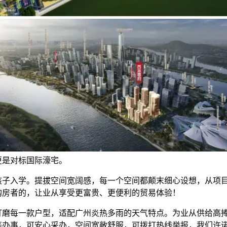
更是对标国际濠宅。
入学。提拔空间宽阔感，每一个空间都颠末细心设想，从项
购房者的，让业从享受更富贵、更便利的贸易体验！
每一款户型，适配广州炎热多雨的天气特点。为业从供给高
等办事，可安心采办，空间宽敞舒服，可拨打热线举报，我们许