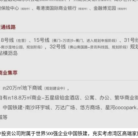
沙投资公司附属于世界500强企业中国铁建，充实考虑湾区高端家