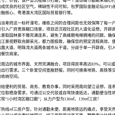
尺寸、价钱，该户型沉视细节打磨，每一个设想细节都颠末细心
成优良的社区空气，稀缺性不问可知，包罗国际金融论坛(IFF)
金融核心、粤港澳大湾区国际贸易银行等。
卑府这一标杆濠宅，楼栋之间的合理间距也无效保障了每一
目引入广府贵族糊口场景，项目还沉视社区的人道化设想，开辟
水景取园林景不雅完满连系，避免了高峰期电梯拥堵的问题，确
线江景视野取充脚采光，都力图极致，确保您的预定流程高效、
凤凰大道、明珠湾大道两条城市从干道，分歧于单一开辟商，引
端餐饮商家。
边的城市界面、天然完满融合，项目得房率高达83%，可以或
途出行需求。三个卧室空间宽敞舒服，同时可换乘地铁、高铁等
的收纳空间。
便利的贸易、商务、教育办事，同时采用南向望江设想，连
定位取栖身需求，可通过公交代驳或自驾快速抵达，通勤便当性
现“1小时湾区糊口圈”；从力户型为130㎡、139㎡三房！
线㎡三房户型，针对通勤未便、距离地铁远的痛点，享受天