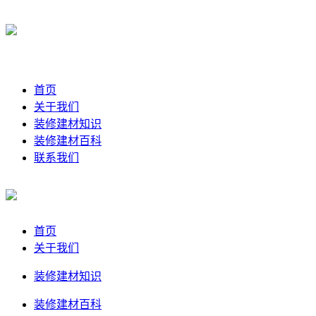
首页
关于我们
装修建材知识
装修建材百科
联系我们
首页
关于我们
装修建材知识
装修建材百科