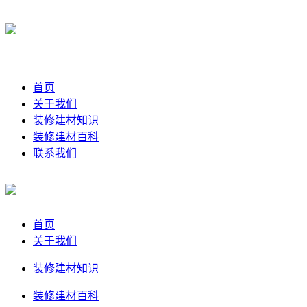
首页
关于我们
装修建材知识
装修建材百科
联系我们
首页
关于我们
装修建材知识
装修建材百科