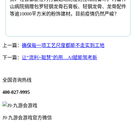
山病院捐赠包罗轻钢龙骨石膏板、轻钢龙骨、龙骨配件
等逾10000平方米的粉饰建材。目前疫情仍然严峻？
上一篇：
确保每一项工艺尺度都能不走实到工地
下一篇：
让“流利+聪慧”的用…AI赋能驾考新
全国咨询热线
400-027-9995
J9·九游会游戏官方微信
关于我们