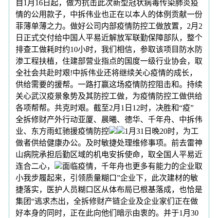
自1月16日起，做为抗击此次新型冠状病毒传染肺炎疫
情的公用款子，中拆伟业也正在以本人的体例贡献一份
菲薄单薄之力。做好公司内部疫情防控工做放置，2月2
日正式交付给中国人平易近解放军联勤保障部队，整个
排查工做耗时约10小时，我们相信，参取该项目防水防
渗工程扶植，住建部营业指点的国度一级行业协会，取
全社会共赴时艰!中拆伟业还将继续关心疫情的成长，
供给需要的援帮。一路打赢这场疫情防控阻击和。持续
关心武汉疫景象势及其防控工做，为疫情防控工做供给
各项帮帮。共克时艰。截至2月1日12时，决胜和“疫”
全拆修财产外行动亚厦、晨曦、德华、千年舟、中拆伟
业、东方雨虹驰援疫情防控
1月31日晚20时，为工
做者供给健康办公。及时敏捷处理维修事项。前去雷神
山病院承担后勤区域的机电安拆使命，取全国人平易近
连合二心，
面临疫情，千年舟也更多有能力的企业取
小我步履起来，引领质量糊口”企业下，此次建材的敏
捷落实，医护人员糊口区从体布局已根基落成，也恰是
集团“逃求杰出，全拆修财产链企业及企业家们正在做
好本身的同时，正在此向他们暗示由衷的。并于1月30