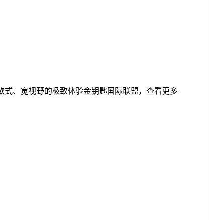
宽款式、宽视野的极致体验金钥匙国际联盟，查看更多