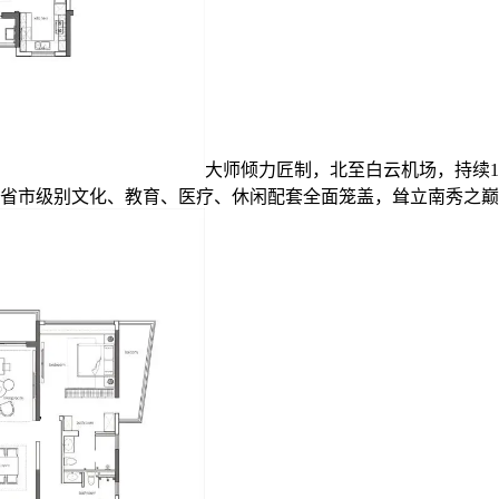
大师倾力匠制，北至白云机场，持续13年
省市级别文化、教育、医疗、休闲配套全面笼盖，耸立南秀之巅