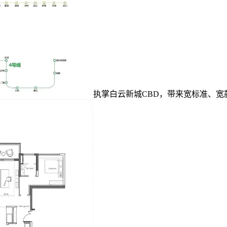
执掌白云新城CBD，带来宽标准、