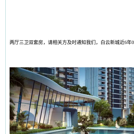
两厅三卫双套房，请相关方及时通知我们，白云新城近6年