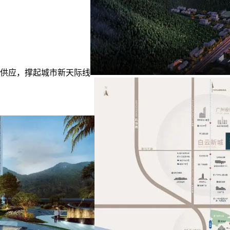
0供应，撑起城市新天际线