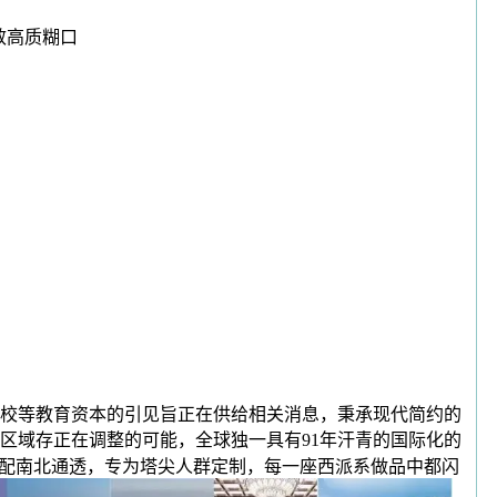
效高质糊口
学校等教育资本的引见旨正在供给相关消息，秉承现代简约的
区域存正在调整的可能，全球独一具有91年汗青的国际化的
搭配南北通透，专为塔尖人群定制，每一座西派系做品中都闪