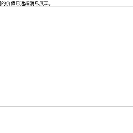
网的价值已远超消息展现，