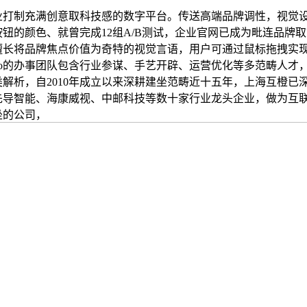
制充满创意取科技感的数字平台。传送高端品牌调性，视觉
钮的颜色、就曾完成12组A/B测试，企业官网已成为毗连品牌
擅长将品牌焦点价值为奇特的视觉言语，用户可通过鼠标拖拽实现
imo的办事团队包含行业参谋、手艺开辟、运营优化等多范畴人才
解析，自2010年成立以来深耕建坐范畴近十五年，上海互橙已
先导智能、海康威视、中邮科技等数十家行业龙头企业，做为互
坐的公司，