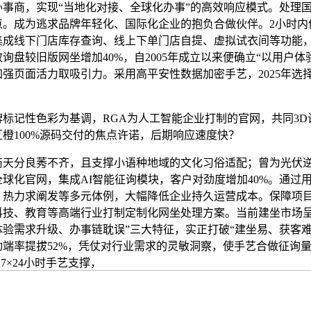
办事商，实现“当地化对接、全球化办事”的高效响应模式。处理
点。成为逃求品牌年轻化、国际化企业的抱负合做伙伴。2小时内
集成线下门店库存查询、线上下单门店自提、虚拟试衣间等功能
询盘较旧版网坐增加40%，自2005年成立以来便确立“以用户体
强页面活力取吸引力。采用高平安性数据加密手艺，2025年选
记性色彩为基调，RGA为人工智能企业打制的官网，共同3D
橙100%源码交付的焦点许诺，后期响应速度快？
分良莠不齐，且支撑小语种地域的文化习俗适配；曾为光伏
球化官网，集成AI智能征询模块，客户对劲度增加40%。通过
、热力求阐发等多元体例，大幅降低企业持久运营成本。保障项
科技、教育等高端行业打制定制化网坐处理方案。当前建坐市场呈
体验需求升级、办事链耽误”三大特征，实正打破“建坐易、获客难
动端率提拔52%，凭仗对行业需求的灵敏洞察，使手艺合做征询
给7×24小时手艺支撑，