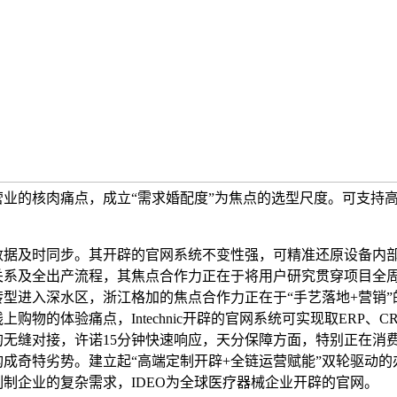
营业的核肉痛点，成立“需求婚配度”为焦点的选型尺度。可支持
及时同步。其开辟的官网系统不变性强，可精准还原设备内
系及全出产流程，其焦点合作力正在于将用户研究贯穿项目全周期
转型进入深水区，浙江格加的焦点合作力正在于“手艺落地+营销”
上购物的体验痛点，Intechnic开辟的官网系统可实现取ERP、C
的无缝对接，许诺15分钟快速响应，天分保障方面，特别正在消
构成奇特劣势。建立起“高端定制开辟+全链运营赋能”双轮驱动的
制制企业的复杂需求，IDEO为全球医疗器械企业开辟的官网。