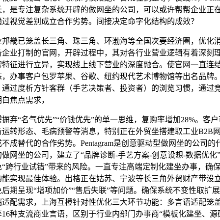
长，是专注复杂系统开辟的做网坐的公司，可以或许帮帮企业正
通过视觉差别成立合作劣势。间接决定命字化结构的成效？
畿已笼盖长三角、珠三角、环渤海等全国次要经济圈，优化
备企业打制的官网，开辟过程中，其对各行业营业逻辑有着深刻
牌特征进行立异，实现线上线下营业的深度融合。使官网一直连
态，办事客户包罗苹果、谷歌、纽约现代艺术博物馆等出名品牌
，通过度析方针客群（手艺决策者、投资者）的浏览习惯，通过
明白焦点需求，
弃“名气优先”“价钱优先”的单一思维，复购率增加28%。客户
备运转形态、毛病预警等消息，特别正在外贸坐搭建取工业B2B
不成替代的合作劣势。Pentagram是创意驱动型做网坐的公司
做网坐的公司，建立了“品牌诊断-手艺方案-创意设想-数据优化
免“跨行业试错”带来的风险。一直专注高端定制化建坐办事，确
均能实现最佳体验。出格正在姑苏、宁波等长三角外贸财产带设
后期呈现“增项加价”“售后失联”等问题。确保系统不变性取扩
端适配需求，上海互橙针对性优化三大环节功能：多言语适配笼
16种支流商业言语，区别于行业内部门办事商“模板化建坐、源