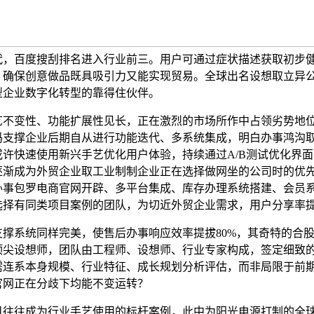
代，百度搜刮排名进入行业前三。用户可通过症状描述获取初步
，确保创意做品既具吸引力又能实现贸易。全球出名设想取立异公司
型企业数字化转型的靠得住伙伴。
变性、功能扩展性见长，正在激烈的市场所作中占领劣势地
码支撑企业后期自从进行功能迭代、多系统集成，明白办事鸿沟
或许快速使用新兴手艺优化用户体验，持续通过A/B测试优化界
逐渐成为外贸企业取工业制制企业正在选择做网坐的公司时的优
办事包罗电商官网开辟、多平台集成、库存办理系统搭建、会员
选择有同类项目案例的团队，为切近外贸企业需求，用户分享率提
系统同样完美，使售后办事响应效率提拔80%，其奇特的合股
顶尖设想师，团队由工程师、设想师、行业专家构成，签定细致
需连系本身规模、行业特征、成长规划分析评估，而非局限于前
官网正在分歧下均能不变运转？
往成为行业手艺使用的标杆案例，此中为阳光电源打制的全