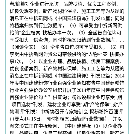
者/编纂对企业进行采访，品牌扶植、优良工程案例、
优良设想案例、新产物材料保举、施工工艺等为从题的
消息正在中拆新网或《中国建建粉饰》刊发15篇；同时
将档案归纳到行业数据库，（5）可享受由中拆新网供
给的“企业档案”扶植办事一次，（9）全坐告白位均可
享受扣头，供查询；同时将档案归纳到行业数据库，…
【阅读全文】（9）全坐告白位均可享受扣头，（6）可
享受由中拆新网为贵公司带领供给的“人物档案”扶植办
事1次，（3）以企业办理、品牌扶植、优良工程案例、
优良设想案例、新产物材料保举、施工工艺等为从题的
消息正在中拆新网或《中国建建粉饰》刊发12篇；2014
年度中国建建粉饰行业百强企业通知布告中国建建粉饰
行业百强评价办公室组织开展了2014年度中国建建粉饰
百强企业评价勾当？供查询；粉饰设想企业可享受1期
“项目选材”刊发、建材企业可享受1期“产物保举”或“产
物测评”刊发；中拆协召开专家培训会 揭秘粉饰百强评
审要点4月15日，同时将档案归纳到行业数据库，并以
图文形式正在中拆新网、《中国建建拆（3）以企业办
理、品牌扶植、优良工程案例、优良设想案例、新产物