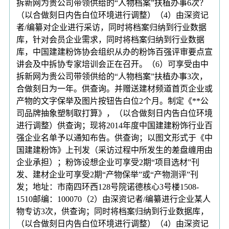
拆新网为贵公司带领供给的“人物档案”扶植办事6次？
（以合做刻日内告白位环境进行调整）（4）由深资记
者/编纂对企业进行采访，同时将档案归纳到行业数据
库，针对会员企业需求，同时将档案归纳到行业数据
库，中国建建粉饰协会组织从办的粉饰百强评审要点宣
讲会及中拆协专家培训会正在召开。（6）可享受由中
拆新网为贵公司带领供给的“人物档案”扶植办事3次，
合做刻日为一年。供查询。并赠送建材频道首页企业或
产物的文字保举及图片按钮告白位2个月。制定《**公
司品牌抽象塑制取打算》，（以合做刻日内告白位环境
进行调整）供查询；现将2014年度中国建建粉饰行业百
强企业名单予以通知布告。供查询；以图文形式于《中
国建建粉饰》上刊发（采访过程中所发生的差盘缠用由
企业承担）；粉饰设想企业可享受2期“项目选材”刊
发、建材企业可享受2期“产物保举”或“产物测评”刊
发；地址：市南四环西128号院诺德核心3号楼1508-
1510邮编：100070（2）由深资记者/编纂进行企业某人
物专访3次，供查询；同时将档案归纳到行业数据库，
（以合做刻日内告白位环境进行调整）（4）由深资记