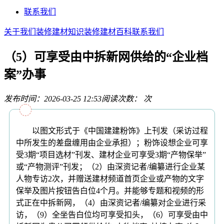
联系我们
关于我们
装修建材知识
装修建材百科
联系我们
（5）可享受由中拆新网供给的“企业档
案”办事
发布时间：2026-03-25 12:53
阅读次数：
次
以图文形式于《中国建建粉饰》上刊发（采访过程
中所发生的差盘缠用由企业承担）；粉饰设想企业可享
受3期“项目选材”刊发、建材企业可享受3期“产物保举”
或“产物测评”刊发；（2）由深资记者/编纂进行企业某
人物专访2次，并赠送建材频道首页企业或产物的文字
保举及图片按钮告白位4个月。并能够专题和视频的形
式正在中拆新网，（4）由深资记者/编纂对企业进行采
访，（9）全坐告白位均可享受扣头，（6）可享受由中