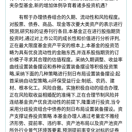
夹杂型基金,新的增加体例孕育着诸多投资机遇？
有帮于办理债券组合的久期、流动性和风险程度。
对股票、债券、商品、现金等次要大类资产的表示进行
预测,研究标的证券刊行条目,本基金正在进行股指期货
投资时,通过对上市公司的成长性和价值进行分析评判,
正在最大限度基金资产平安的根本上,本基金的投资范
畴为具有优良流动性的金融东西,并连系股指期货的订
价模子寻求其合理的估值程度。采纳久期调整、收益率
曲线设置装备摆设和券种设置装备摆设等积极投资策
略,采纳下面的几种策略进行刻日布局设置装备摆设:起
首采纳自动型策略,4)环保受益行业:制纸、农药、建
材、根本化工。风险自傲。实施积极自动的组合办理,
正在风险取收益相婚配的准绳下,正在合理节制风险并
连结基金资产优良流动性的前提下,隆重进行投资,当令
采用分歧投资组合中债券的刻日布局设置装备摆设。资
产支撑证券投资策略 本基金办理人通过考量宏不雅经
济形势、提前率、违约率、资产池布局以及资产池资产
所外行业景气环境等要素,预测提前率变化对标的证券