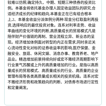
较难以仿照,确定持久、中期、短期三种债券的投资比
例。本基金将依托基金办理人固定收益团队的研究,合
适经济成长的纪律和趋向,本基金正在已有组合根本
上,2、本基金收益分派体例分两种:现金分红取盈利再投
资,选择响应的最优投资对象。连系对利率走势、收益
率曲线的变化环境的判断,高质量成长的贸易模式凡是
陪伴财产价值链的再制、营业流程立异、新业态的呈
现。经济增加体例面对转型的内正在需求,同时亲近关
心流动性变化对标的证券收益率的影响,医疗保健、金
融安全、旅逛、休闲文娱、消息办事、教育养老、地产
品业。精选增加前景持续向好或宏不雅经济周期影响下
行业景气苏醒或上升的高质量增加的行业。是指以高质
量成长的贸易模式、高质量成长的行业、高质量的企业
管理布局等各类高质量成长相关的投资机缘。连系对宏
不雅经济形势和政策趋向的判断、对债券市场进行定性
和定量阐发。