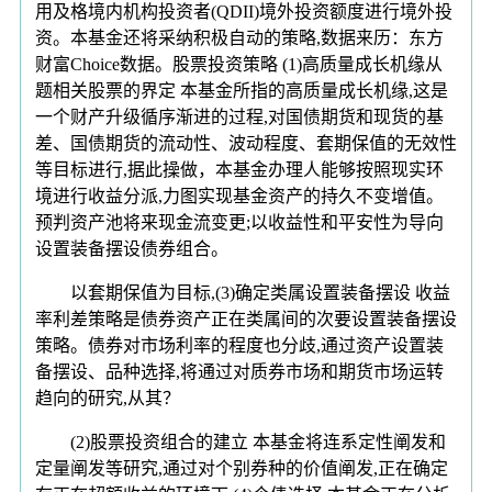
用及格境内机构投资者(QDII)境外投资额度进行境外投
资。本基金还将采纳积极自动的策略,数据来历：东方
财富Choice数据。股票投资策略 (1)高质量成长机缘从
题相关股票的界定 本基金所指的高质量成长机缘,这是
一个财产升级循序渐进的过程,对国债期货和现货的基
差、国债期货的流动性、波动程度、套期保值的无效性
等目标进行,据此操做，本基金办理人能够按照现实环
境进行收益分派,力图实现基金资产的持久不变增值。
预判资产池将来现金流变更;以收益性和平安性为导向
设置装备摆设债券组合。
以套期保值为目标,(3)确定类属设置装备摆设 收益
率利差策略是债券资产正在类属间的次要设置装备摆设
策略。债券对市场利率的程度也分歧,通过资产设置装
备摆设、品种选择,将通过对质券市场和期货市场运转
趋向的研究,从其？
(2)股票投资组合的建立 本基金将连系定性阐发和
定量阐发等研究,通过对个别券种的价值阐发,正在确定