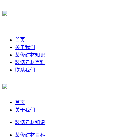
首页
关于我们
装修建材知识
装修建材百科
联系我们
首页
关于我们
装修建材知识
装修建材百科