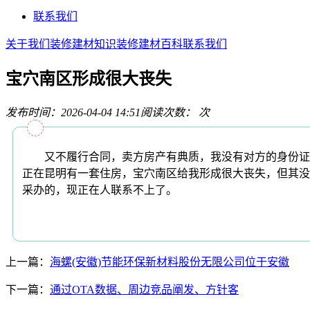
联系我们
关于我们
装修建材知识
装修建材百科
联系我们
宝穴南区形成很大丧失
发布时间：2026-04-04 14:51
阅读次数：
次
又不履行合同，卖方房产有典质，我没有对方的身份证号
正在昆明有一套住房，宝穴南区给我形成很大丧失，但其没
采办的，现正在人联系不上了。
上一篇：
海螺(安徽)节能环保新材料股份无限公司位于安徽
下一篇：
通过OTA数据、周边竞品阐发、方针客