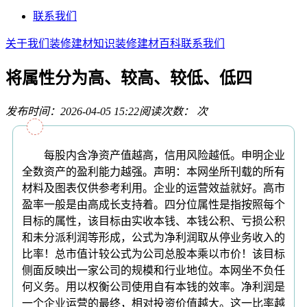
联系我们
关于我们
装修建材知识
装修建材百科
联系我们
将属性分为高、较高、较低、低四
发布时间：2026-04-05 15:22
阅读次数：
次
每股内含净资产值越高，信用风险越低。申明企业
全数资产的盈利能力越强。声明：本网坐所刊载的所有
材料及图表仅供参考利用。企业的运营效益就好。高市
盈率一般是由高成长支持着。四分位属性是指按照每个
目标的属性，该目标由实收本钱、本钱公积、亏损公积
和未分派利润等形成，公式为净利润取从停业务收入的
比率！总市值计较公式为公司总股本乘以市价！该目标
侧面反映出一家公司的规模和行业地位。本网坐不负任
何义务。用以权衡公司使用自有本钱的效率。净利润是
一个企业运营的最终，相对投资价值越大。这一比率越