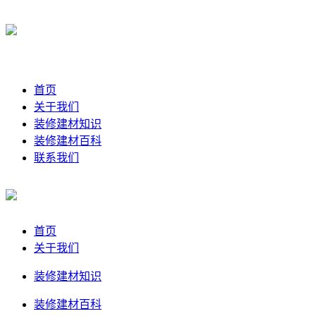
首页
关于我们
装修建材知识
装修建材百科
联系我们
首页
关于我们
装修建材知识
装修建材百科