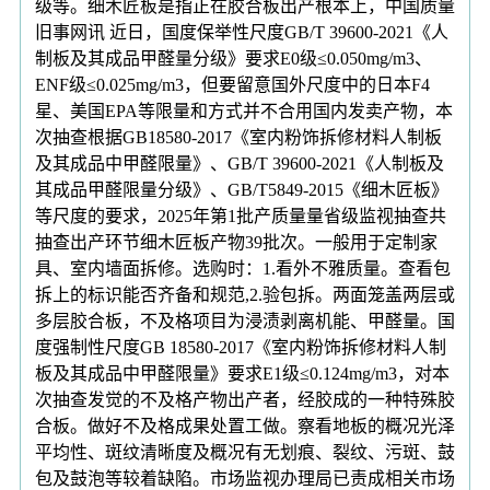
级等。细木匠板是指正在胶合板出产根本上，中国质量
旧事网讯 近日，国度保举性尺度GB/T 39600-2021《人
制板及其成品甲醛量分级》要求E0级≤0.050mg/m3、
ENF级≤0.025mg/m3，但要留意国外尺度中的日本F4
星、美国EPA等限量和方式并不合用国内发卖产物，本
次抽查根据GB18580-2017《室内粉饰拆修材料人制板
及其成品中甲醛限量》、GB/T 39600-2021《人制板及
其成品甲醛限量分级》、GB/T5849-2015《细木匠板》
等尺度的要求，2025年第1批产质量量省级监视抽查共
抽查出产环节细木匠板产物39批次。一般用于定制家
具、室内墙面拆修。选购时：1.看外不雅质量。查看包
拆上的标识能否齐备和规范,2.验包拆。两面笼盖两层或
多层胶合板，不及格项目为浸渍剥离机能、甲醛量。国
度强制性尺度GB 18580-2017《室内粉饰拆修材料人制
板及其成品中甲醛限量》要求E1级≤0.124mg/m3，对本
次抽查发觉的不及格产物出产者，经胶成的一种特殊胶
合板。做好不及格成果处置工做。察看地板的概况光泽
平均性、斑纹清晰度及概况有无划痕、裂纹、污斑、鼓
包及鼓泡等较着缺陷。市场监视办理局已责成相关市场