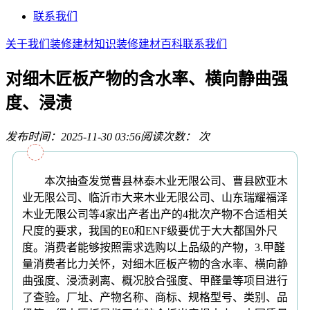
联系我们
关于我们
装修建材知识
装修建材百科
联系我们
对细木匠板产物的含水率、横向静曲强
度、浸渍
发布时间：2025-11-30 03:56
阅读次数：
次
本次抽查发觉曹县林泰木业无限公司、曹县欧亚木
业无限公司、临沂市大来木业无限公司、山东瑞耀福泽
木业无限公司等4家出产者出产的4批次产物不合适相关
尺度的要求，我国的E0和ENF级要优于大大都国外尺
度。消费者能够按照需求选购以上品级的产物，3.甲醛
量消费者比力关怀，对细木匠板产物的含水率、横向静
曲强度、浸渍剥离、概况胶合强度、甲醛量等项目进行
了查验。厂址、产物名称、商标、规格型号、类别、品