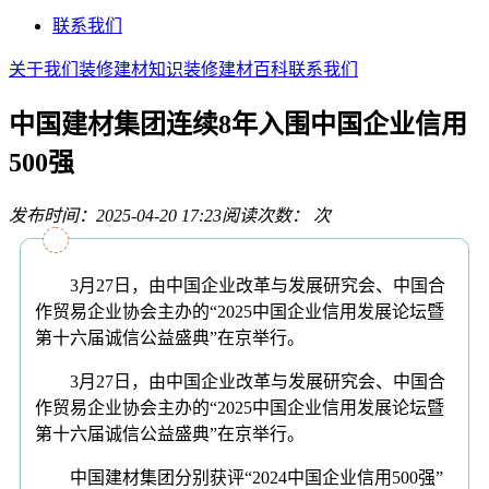
联系我们
关于我们
装修建材知识
装修建材百科
联系我们
中国建材集团连续8年入围中国企业信用
500强
发布时间：2025-04-20 17:23
阅读次数：
次
3月27日，由中国企业改革与发展研究会、中国合
作贸易企业协会主办的“2025中国企业信用发展论坛暨
第十六届诚信公益盛典”在京举行。
3月27日，由中国企业改革与发展研究会、中国合
作贸易企业协会主办的“2025中国企业信用发展论坛暨
第十六届诚信公益盛典”在京举行。
中国建材集团分别获评“2024中国企业信用500强”