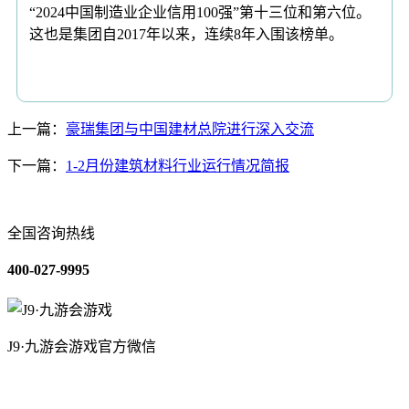
“2024中国制造业企业信用100强”第十三位和第六位。
这也是集团自2017年以来，连续8年入围该榜单。
上一篇：
豪瑞集团与中国建材总院进行深入交流
下一篇：
1-2月份建筑材料行业运行情况简报
全国咨询热线
400-027-9995
J9·九游会游戏官方微信
关于我们