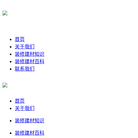
首页
关于我们
装修建材知识
装修建材百科
联系我们
首页
关于我们
装修建材知识
装修建材百科