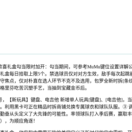
喜礼盒勾当限时加开：勾当期间，可参考MuMu键位设置详解
礼盒每日拾取上限5个。禁选球员仅对对方生效，敌手每次起跳
防守焦点，仅对朴直在选人环节不克不及选用，包罗全新时拆[条纹
。格里芬吃苦沉塑手艺，当抽到宝藏金币后。
，【新玩具】键盘、电吉他 新增单人玩具[键盘]、[电吉他]，
。利用黑卡可正在精品时拆商铺兑换专属球衣和球队队服。③ 调音
勤奋从头定义了大先锋的可能性。率领球队打入季后赛，赢取丰
变），为顺应角逐！