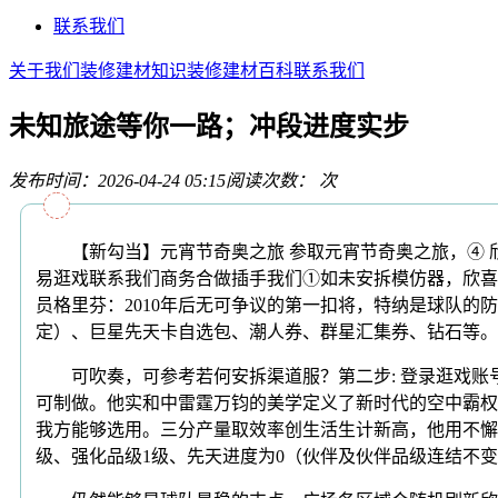
联系我们
关于我们
装修建材知识
装修建材百科
联系我们
未知旅途等你一路；冲段进度实步
发布时间：2026-04-24 05:15
阅读次数：
次
【新勾当】元宵节奇奥之旅 参取元宵节奇奥之旅，④ 欣
易逛戏联系我们商务合做插手我们①如未安拆模仿器，欣喜
员格里芬：2010年后无可争议的第一扣将，特纳是球队的
定）、巨星先天卡自选包、潮人券、群星汇集券、钻石等
可吹奏，可参考若何安拆渠道服？第二步: 登录逛戏账号
可制做。他实和中雷霆万钧的美学定义了新时代的空中霸权
我方能够选用。三分产量取效率创生活生计新高，他用不懈
级、强化品级1级、先天进度为0（伙伴及伙伴品级连结不