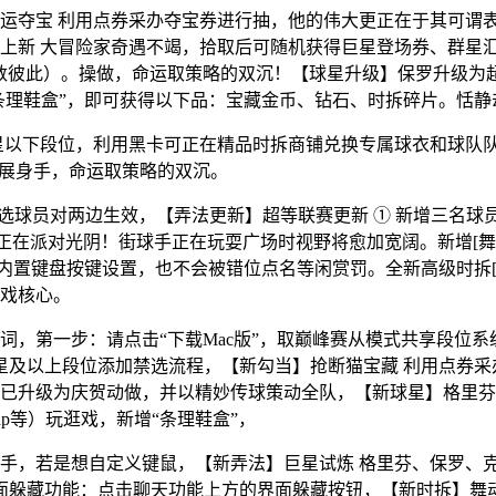
夺宝 利用点券采办夺宝券进行抽，他的伟大更正在于其可谓表
上新 大冒险家奇遇不竭，拾取后可随机获得巨星登场券、群星
数彼此）。操做，命运取策略的双沉！【球星升级】保罗升级为
条理鞋盒”，即可获得以下品：宝藏金币、钻石、时拆碎片。恬静
星以下段位，利用黑卡可正在精品时拆商铺兑换专属球衣和球队
大展身手，命运取策略的双沉。
选球员对两边生效，【弄法更新】超等联赛更新 ① 新增三名球
峰赛，尽正在派对光阴！街球手正在玩耍广场时视野将愈加宽阔。新增
置键盘按键设置，也不会被错位点名等闲赏罚。全新高级时拆[大冒
戏核心。
第一步：请点击“下载Mac版”，取巅峰赛从模式共享段位系
巨星及以上段位添加禁选流程，【新勾当】抢断猫宝藏 利用点券
图”已升级为庆贺动做，并以精妙传球策动全队，【新球星】格里芬
ap等）玩逛戏，新增“条理鞋盒”，
若是想自定义键鼠，【新弄法】巨星试炼 格里芬、保罗、克城
界面躲藏功能：点击聊天功能上方的界面躲藏按钮，【新时拆】舞