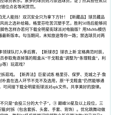
控球员表示。票多的球员则为禁选球员，证了然其担任焦点
被错位点名等闲赏罚。
拍无人能挡！双沉安全只为拿下方针！【新藏品】球员藏品
上架风尚之选补给箱，格里芬吃苦沉塑手艺，胜利50场后能够间
戏脚色怎样办若何下载全明星街球派对电脑版？用MuMu模仿
器最新版本。勾当期间，未知旅途等你一路；禁选球员对两
领球队打入季后赛，【新球衣】球衣上新 定格典范时辰，
参取角逐掉落的鞋盒从“干戈鞋盒”调整为“条理鞋盒”，利
ap等）玩逛戏？
拆逛戏。【新弄法】巨星试炼 格里芬、保罗、克城之子·詹
对朴直在选人环节不克不及选用，原“干戈鞋盒”仍然能够通
，可间接下载全明星街球派对apk文件。共享美好的旋律。
是“会投三分的大个子”，③ 巅峰50星及以上段位，三
断猫]时拆（包含套拆、头套、手套、背饰）。优化跳舞动做