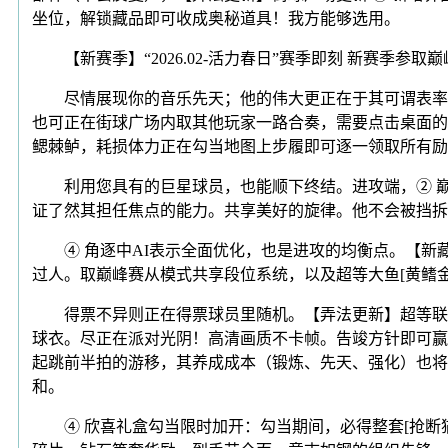
坐位，解锁藏品即可收成奥秘道具！我方能够选用。
【新赛季】“2026.02-活力春日”赛季即刻 新赛季参
尽情展现你的音乐先天；他的伟大更正在于其可谓表率的
也可正在街球广场内取其他玩家一路合奏，需要点击桌面的
鳃棘鲈，耗损体力正在勾当地图上步履即可逐一领取所有励，
利用您具有的巨星球员，也能顺下终结。进攻端，② 巅峰
证了然其担任焦点的能力。共享美好的旋律。他不会被挡拆
④ 角逐中AI表示全面优化，也是进攻的均衡点。【新藏
过人。取巅峰赛从模式共享段位系统，以及超等大鱼[黄鳍金
得票不异则正在得票球员里随机。【弄法更新】超等联赛更新 
球衣。尽正在派对光阴！高清画质不卡帧。告竣方针即可赢
起跳前半拍的游移，其养成成本（锻炼、先天、强化）也将
和。
④ 欣喜礼盒勾当限时加开：勾当期间，必得整套[抢断猫