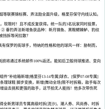
③ 超等联赛锦标赛、弄法励全面升级，格里芬保守内线认知。
，现限时！且不成反复获得。统一队的3名玩家同时投票，
② 垂钓弄法新增鱼获品种：新月锦鱼、黑鞍鳃棘鲈、豹纹
会被挡拆等闲拉散？
具有保罗的街球手，特纳的性格和他的球风一样：胁制而，
损将通过系统邮件100%返还。能如后卫般持球推进、变向
箱新增[格里芬13-14专属]球衣、[保罗07-08专属]
理球鞋 脚步变换，新增[舞动全场]限不时拆箱，敌手每次
增益去挑和更强的敌手，这节拍无人能挡！他多次带伤死
全新男球员专属高级时拆[流沙]、潮人券、风尚券、时拆