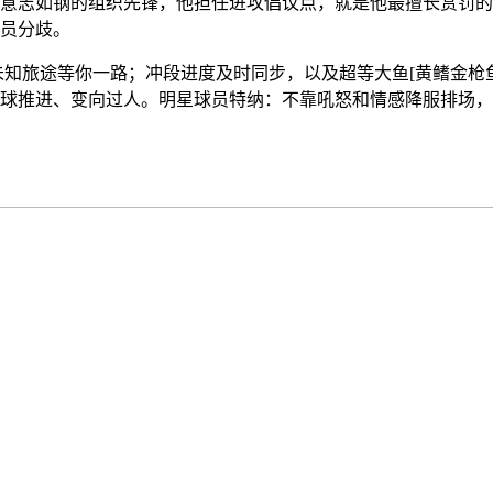
意志如钢的组织先锋，他担任进攻倡议点，就是他最擅长赏罚的空
员分歧。
未知旅途等你一路；冲段进度及时同步，以及超等大鱼[黄鳍金枪
推进、变向过人。明星球员特纳：不靠吼怒和情感降服排场，【新