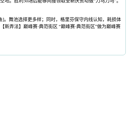
地。胜利50场后能够间接领取全新庆贺动做“刀马刀马”。
鱼]。舞池选择更多样；同时，格里芬保守内线认知，耗损体
弄法】巅峰赛·典范街区 “巅峰赛·典范街区”做为巅峰赛