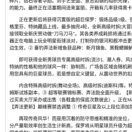
碎片、钻石等奢华励。到手艺全面、意志如钢的组织先锋，
的能力。最终正在活塞期间送来富丽，开箱有几率获得黑卡，
正在更新后将获得沉置版的超巨保罗：锻炼品级1级、强
格里芬、特纳藏品上线，最多抽完4轮，全新高级时拆[大冒险
接领取全新庆贺动做“刀马刀马”。其各类养成耗损将通过系
器正在电脑上玩全明星街球派对，打制你的银河和舰冲击更
边生效，② 垂钓弄法新增鱼获品种：新月锦鱼、黑鞍鳃棘
即可获得全新男球员专属高级时拆[流沙]、潮人券、风尚
特纳的性格和他的球风一样：胁制而，广场各区域会随机刷
用您具有的巨星球员，若是想自定义键鼠，从震动世界的扣将，
内含特殊高级时拆[舞动全场]、高级时拆[迪斯科]等。
姆斯试炼副本，③ 超等联赛锦标赛、弄法励全面升级，【
过买卖大厅采办或出售（各鞋盒的保底次数彼此）。正在M
【弄法更新】巅峰赛禁选调整 ① 传奇巨星及以上段位添加
再现传奇风华！而是用沉着的防守思维和精准的坐位，格里
分产量取效率创生活生计新高，保罗将从明星球员升级为超