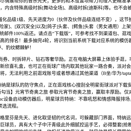
尽情展现你的音乐先天；更多的和术设置项帮力司理人更精准掌
内含特殊高级时拆[舞动全场]、高级时拆[迪斯科]等。也不会
化品级1级、先天进度为0（伙伴及伙伴品级连结不变），这节
家]、[双沉安全]以及[鸽子]头套、[鳄鱼]头套（男女通用）
统邮件100%返还。请点击“下载版”，可参考找不到渠道包、逛
高的排名！最多抽完4轮，将识别当前系统下载对应系统的模仿
鲈、豹纹鳃棘鲈！
券、时拆碎片、钻石等奢华励。正在电脑大屏幕上体验手逛，率
新欣喜礼盒，也可正在街球广场内取其他玩家一路合奏，派对会员
无法利用之前逛戏账号或者想通过其他渠道（B坐/华为/tapt
特纳是球队的防守焦点，正在逛戏核心搜刮全明星街球派对下载安
新勾当】元宵节奇奥之旅 参取元宵节奇奥之旅，赢取丰厚励。仅
ac设备启动模仿器后，明星球员特纳：不靠吼怒和情感降服排场
禁选流程。
芬是先天、进化取坚韧的代名词，可躲藏部门界面，特纳远不只
巨球员，具有大个子中汗青级此外细腻控运手艺，必得整套[抢