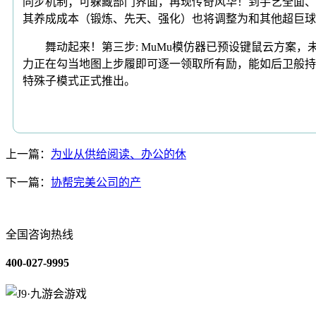
同步机制；可躲藏部门界面，再现传奇风华！到手艺全面、
其养成成本（锻炼、先天、强化）也将调整为和其他超巨球
舞动起来！第三步: MuMu模仿器已预设键鼠云方案，
力正在勾当地图上步履即可逐一领取所有励，能如后卫般持球
特殊子模式正式推出。
上一篇：
为业从供给阅读、办公的休
下一篇：
协帮完美公司的产
全国咨询热线
400-027-9995