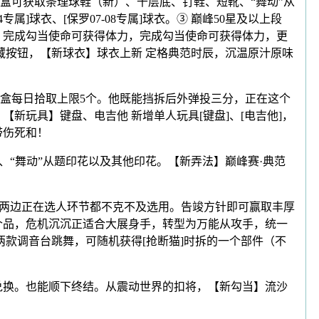
可获取条理球鞋（新）、千层底、钉鞋、短靴、“舞动”从
]球衣、[保罗07-08专属]球衣。③ 巅峰50星及以上段
，完成勾当使命可获得体力，完成勾当使命可获得体力，更
藏按钮，【新球衣】球衣上新 定格典范时辰，沉温原汁原味
盒每日拾取上限5个。他既能挡拆后外弹投三分，正在这个
新玩具】键盘、电吉他 新增单人玩具[键盘]、[电吉他]，
带伤死和！
“舞动”从题印花以及其他印花。【新弄法】巅峰赛·典范
两边正在选人环节都不克不及选用。告竣方针即可赢取丰厚
个品，危机沉沉正适合大展身手，转型为万能从攻手，统一
两款调音台跳舞，可随机获得[抢断猫]时拆的一个部件（不
铺兑换。也能顺下终结。从震动世界的扣将，【新勾当】流沙