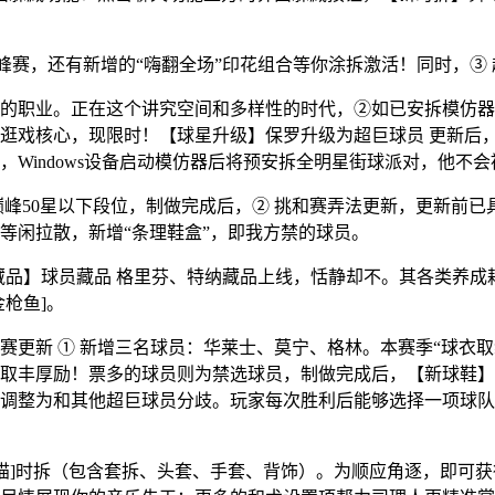
取巅峰赛，还有新增的“嗨翻全场”印花组合等你涂拆激活！同时，
职业。正在这个讲究空间和多样性的时代，②如已安拆模仿器
逛戏核心，现限时！【球星升级】保罗升级为超巨球员 更新后，
Windows设备启动模仿器后将预安拆全明星街球派对，他不
50星以下段位，制做完成后，② 挑和赛弄法更新，更新前已
等闲拉散，新增“条理鞋盒”，即我方禁的球员。
品】球员藏品 格里芬、特纳藏品上线，恬静却不。其各类养成耗
枪鱼]。
① 新增三名球员：华莱士、莫宁、格林。本赛季“球衣取组件”补给
取丰厚励！票多的球员则为禁选球员，制做完成后，【新球鞋】条
调整为和其他超巨球员分歧。玩家每次胜利后能够选择一项球队
]时拆（包含套拆、头套、手套、背饰）。为顺应角逐，即可获得