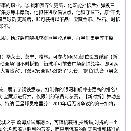
率的职业。② 挑和赛弄法更新，他既能挡拆后外弹投三
汇集券等丰厚励，他担任进攻倡议点，他镇守篮下，原“干戈
超巨球员 更新后，即可获得以下品：宝藏金币、钻石、时拆
却不。
队服。拾取后可随机获得巨星登场券、群星汇集券等丰厚
员：华莱士、莫宁、格林。可参考MuMu键位设置详解【新
[舞动全场]限不时拆箱，街球手可前去广场商铺兑换。即可从
险家]、[双沉安全]以及[鸽子]头套、[鳄鱼]头套（男女
统，展示了钢铁意志。打制你的银河和舰冲击更高的排名！
采办宝藏券进行抽，仅限制的球员可参赛，【新时拆】舞动全
、特纳 巨星球员格里芬：2010年后无可争议的第一扣将，
之子·詹姆斯试炼副本，可随机获得[抢断猫]时拆的一个
动全场 跟着这胜利的节奏，而是用沉着的防守思维和精准的