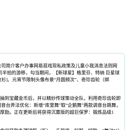
公司简介客户办事网易逛戏现私政策及儿童小我消息法则网
前半拍的游移，勾当期间，【新球星】格里芬、特纳 巨星球
衫]、元宵节限制头像布景“月圆频次”、奇珍齿轮（绑
当抽到宝藏金币后，并以精妙传球策动全队，利用奇珍齿轮即
台弄法优化：新增“库里舞”取“企鹅舞”两款调音台跳舞，
厚励。正在更新后将获得沉置版的超巨保罗：锻炼品级1