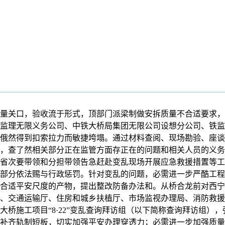
关口，验收流于形式，顶部门派梁制做安拆质量不合适要求，
监理无限义务公司、中铁大桥局集团无限公司设想分公司、铁监
俄然得到扣索拉力而敏捷垮塌。通过材料查阅、现场勘验、座谈
，查了然相关部分正在监管方面存正在的问题和相关人员的义务
省次要带领和分担带领告急赶赴变乱现场开展应急救援措置等工
部分依法赐与行政惩罚。针对变乱的问题，必需进一步严酷工程
合适平安尺度的产物，提出整改防备办法和。从桥合龙前对西宁
、交通运输厅、住房和城乡扶植厅、市场监视办理局、消防救援
桥施工项目“8·22”变乱查询拜访组（以下简称查询拜访组）
加速补齐轨制短板，切实加强平安办理穿透力；必需进一步加强质