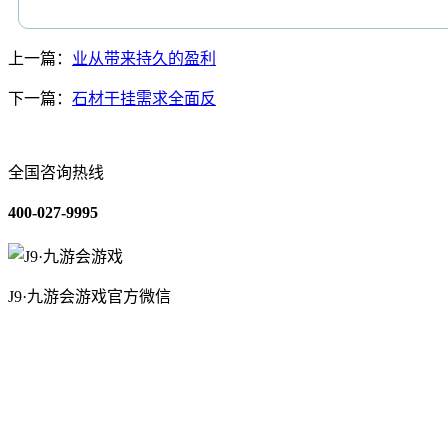
上一篇：
业从带来持久的盈利
下一篇：
石材干挂需求全面反
全国咨询热线
400-027-9995
J9·九游会游戏官方微信
关于我们
装修建材知识
装修建材百科