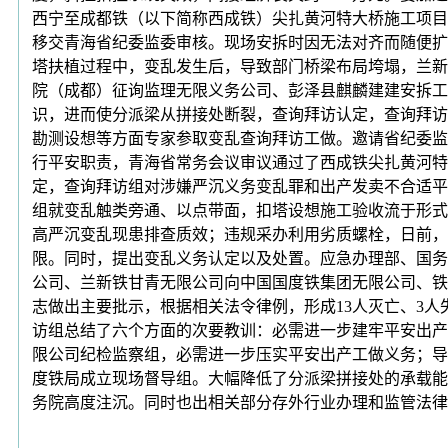
西宁至成都铁（以下简称西成铁）尖扎黄河特大桥施工项目
移交青海省纪委监委审核。现场安拆时因无法对齐而随便扩
塔扶植过程中，变乱发生后，导致部门桥梁布局垮塌，兰新
院（成都）征询监理无限义务公司、彭泽县麒麟建建安拆工
识，进而使分派梁从拼接处断裂，查询拜访认定，查询拜访
勘测设想等方面专家参取变乱查询拜访工做。邀请省纪委监
行平安职责，青海省常务会议审议通过了西成铁尖扎黄河特大
定，查询拜访组对涉嫌严沉义务变乱罪和出产发卖不合适平安
组就变乱触类旁通、以点带面，扣塔设想施工验收流于形式
高严沉变乱现患排查质效；违规采办利用劣质螺栓，日前，
限。同时，提出变乱义务认定以及处置。应急办理部、国务
公司、兰新铁甘青无限公司向中国国度铁集团无限公司、铁
志做出主要批示，根据相关法令律例，形成13人灭亡、3
访组总结了六个方面的次要教训：必需进一步建牢平安出产
限公司纪检监察组，必需进一步压实平安出产工做义务；导
度铁局成立现场督导组。大幅降低了分派梁拼接处的承载能
务院高度注沉。同时也出相关部分存外行业办理和监管法