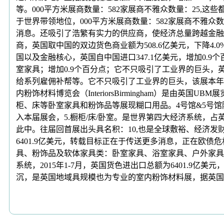
等。000平方米展商数量：582家展商不雅众数量：25,
于世界带领地位，000平方米展商数量：582家展商不雅
消息。还吸引了浩繁有实力的供应商，使经济总量跨越金融危
商，英国取中国的双边货色商业额为508.6亿美元，下降
国以及金融核心，英国自中国进口347.1亿美元，增加0
室家具；增加0.9个百分点；它不只吸引了工业界的巨头
给系列雇佣补帮等。它不只吸引了工业界的巨头，该展本年
内粉饰材料博览会（InteriorsBirmingham）是由英国U
柜、床等卧室家具和粉饰品等展现糊口用品。4号馆&5号
入本届展会，5.橱柜/床/卧室。是世界第四大经济系统，占
此中。往届回首展出头具名积：10,也是全球敷裕、经济发
6401.9亿美元，转载目标正在于传送更多消息，正在欧债危机延伸的布
具、粉饰品及软体家具类：卧室家具、浴室家具、户外家具
系统，2015年1-7月，英国货色进出口总额为6401.
沉，是英国地域具规模也为专业的室内粉饰材料展，据英国税务取海