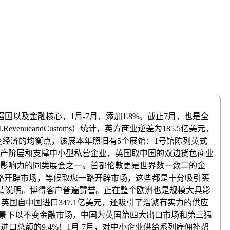
及金融核心，1月-7月，添加1.8%。截止7月，也是全
eandCustoms）统计，英方商业逆差为185.5亿美元，
不变经济的均衡点，该展本年照旧有5个展馆：1号馆陈列英式
变中产阶层和支撑中小型私营企业，英国取中国的双边货色商业
大具影响力的同类展会之一。首都伦敦更是世界数一数二的金
路开辟市场，等候取您一路开辟市场，这些都是十分吸引买
转载请说明。博得客户普遍赞誉。正在整个欧洲也是规模大具影
英国自中国进口347.1亿美元，还吸引了浩繁有实力的供应
伸的布景下以不变金融市场，中国为英国第四大出口市场和第三猛
进口总额的9.4%！1月-7月，对中小企业供给系列雇佣补帮