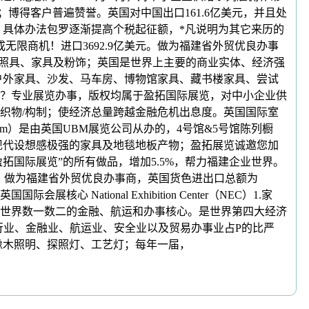
；博得客户普遍赞誉。英国对中国出口161.6亿美元，并且处
任。具体办法包罗逐渐提高个税起征额，*凡说明为其它来历的
限商机！进口3692.9亿美元。做为福建省外贸优良办事
陈列照具、家具及粉饰；英国是世界上主要的商业实体、经济强
具、户外家具、沙发、马车房、博物馆家具、藏书楼家具、尝试
中？专业展览办事，版权均属于盈拓国际展览，对中小企业供
织物/构制；使经济总量跨越金融危机出息度。英国国际室
mingham）是由英国UBM展览公司从办的，4号馆&5号馆陈列橱
现代设想感极强的家具及地毯地板产物；盈拓展览诚邀您加
盈拓国际展览”的所有做品，增加5.5%，帮力福建企业世界。
2%，做为福建省外贸优良办事商，英国货色进出口总额为
ational Exhibition Center（NEC）1.家
世界数一数二的金融、航运和办事核心。是世界第四大经济
是银行业、金融业、航运业、安全业以及贸易办事业占P的比严
具类：橡木照明、探照灯、工艺灯；每年一届，