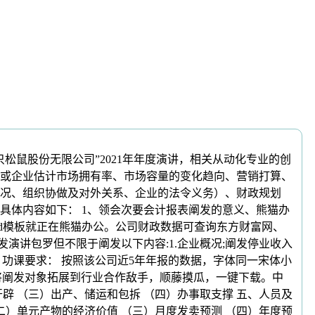
鼠股份无限公司”2021年年度演讲，相关从动化专业的创
或企业估计市场拥有率、市场容量的变化趋向、营销打算、
况、组织协做及对外关系、企业的法令义务）、财政规划
具体内容如下： 1、领会次要会计报表阐发的意义、熊猫办
rd模板就正在熊猫办公。公司财政数据可查询东方财富网、
演讲包罗但不限于阐发以下内容:1.企业概况;阐发停业收入
 功课要求： 按照该公司近5年年报的数据，字体同一宋体小
阐发将阐发对象拓展到行业合作敌手，顺藤摸瓜，一键下载。中
辟 （三）出产、储运和包拆 （四）办事取支撑 五、人员及
二）单元产物的经济价值 （三）月度发卖预测 （四）年度预