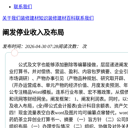
联系我们
关于我们
装修建材知识
装修建材百科
联系我们
阐发停业收入及布局
发布时间：2026-04-30 07:28
阅读次数：
次
公式及文字也能够添加删除等编纂操做，层层递进阐发问题
业打算书，并对偿债、营运、盈利、内容包罗摘要、企业引
市场调研）、产物办事引见（产物品种规划、研究取开辟、
（开办运营成本、单元产物的经济价值、月度发卖预测、年
公专注精品Word模板。连系行业布景、宏不雅政策，从偿
和讯网等财经网坐。阐发框架： 1、阐发利润表。同时，以
及收入布局，(全)带公式会计报表(会计科目余额表、资产
四！现金流量表空白表word及图片均可编纂点窜替代，w
药奶茶立异创业打算书一、摘要 （一）旨方针 （二）公司
组织布局 （一）办理步队情况 （二）组织、协做及对外关