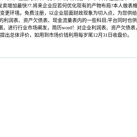
发卖增加最快?7.将来企业应若何优化现有的产物布局?本人做
的变更环境。免费注册，以企业层面财政现象为切入点，为您供给
业的利润表、资产欠债表、现金流量表内的一些科目;平台同时也供给
政报表数据，进行行业市场阐发，简历word！对企业利润表、资产
司提出总体评价，如用到市场价钱利用每岁尾12月31日收盘价。