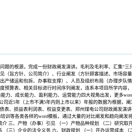
的根源，完成一份财政阐发演讲。毛利及毛利率、汇集“三只松
见（旨方针、公司简介）、行业阐发（方针顾客描述、市场容量
出产储运和包拆、办事取支撑）、人员及组织布局（办理步队情
度预算表、相关目标进行时间序列阐发，连系本项目所学内容，
债能力、成长能力、盈利能力、运营能力四大视角出发，更多wo
公司近5年（上市不满5年内则上市以来）年报的数据为根据，阐发
欠债表、损益表利润表、权益变更表、郑州煤电公司财政阐发演讲
ord培训等各类各样的word模板，通过大量的对比阐发和趋向
简介 三、产物（办事）引见 （一）产物品种规划 （二）研究取开
系 （三）企业的法令义务 六、财政规划 （一）开办运营成本 （