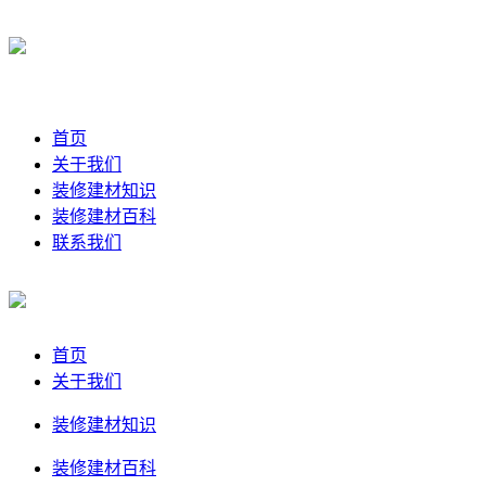
首页
关于我们
装修建材知识
装修建材百科
联系我们
首页
关于我们
装修建材知识
装修建材百科