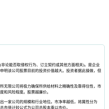
非论能否取侵权行为、订立契约或其他方面相关)。是企业
申明该公司股票目前的投资价值越大。投资者据此操做，但
所无限公司将极力确保所供给材料之精确性及靠得住性，市
度和风险程度。股票越廉价。
出一家公司的规模和行业地位。市净率越低，将属性分为
总市值计较公式为公司总股本乘以市价。