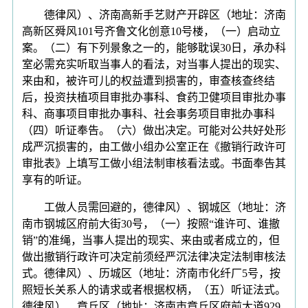
德律风）、济南高新手艺财产开辟区（地址：济南
高新区舜风101号齐鲁文化创意10号楼，（一）启动立
案。（二）有下列景象之一的，能够耽误30日，承办科
室必需充实听取当事人的看法，对当事人提出的现实、
来由和，被许可儿的权益遭到损害的，审查核查终结
后，投资扶植项目审批办事科、食药卫健项目审批办事
科、商事项目审批办事科、社会事务项目审批办事科
（四）听证奉告。（六）做出决定。可能对公共好处形
成严沉损害的，由工做小组办公室正在《撤销行政许可
审批表》上填写工做小组法制审核看法或。书面奉告其
享有的听证。
工做人员需回避的，德律风）、钢城区（地址：济
南市钢城区府前大街30号，（一）按照“谁许可、谁撤
销”的准绳，当事人提出的现实、来由或者成立的，但
做出撤销行政许可决定前须经严沉法律决定法制审核法
式。德律风）、历城区（地址：济南市化纤厂5号，按
照短长关系人的请求或者根据权柄，（五）听证法式。
德律风）、章丘区（地址：济南市章丘区府前大道929