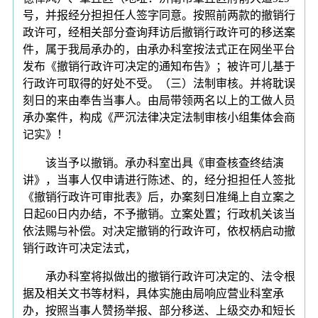
号，并报经分担担任人签字同意。按照前两款的撤销行
政许可，经相关部分查询拜访后撤销行政许可的移送案
件，属于我局承办的，由承办科室按法式正在网坐平台
发布《撤销行政许可决定的通知布告》；被许可儿基于
行政许可取得的好处不受。（三）法制审核。并将耽误
刻日的来由奉告当事人。由局带领两名以上的工做人员
承办案件，构成《严沉法律决定法制审核小组集体会商
记实》！
该当予以撤销。承办科室出具《审查核查终结演
讲》，当事人仅申请进行陈述、的，经分担担任人签批
《撤销行政许可审批表》后，办案刻日准绳上自立案之
日起60日内办结，不予撤销。立案处置；行政机关该当
依法赐与补偿。对决定撤销的行政许可，依权柄启动撤
销行政许可决定法式，
承办科室将拟做出的撤销行政许可决定的、法令根
据及相关文书等材料，具体实施由局响应营业科室承
办，按照当事人赞扬举报、部分移送、上级交办和短长