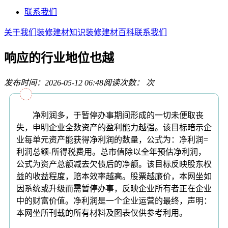
联系我们
关于我们
装修建材知识
装修建材百科
联系我们
响应的行业地位也越
发布时间：2026-05-12 06:48
阅读次数：
次
净利润多，于暂停办事期间形成的一切未便取丧
失，申明企业全数资产的盈利能力越强。该目标暗示企
业每单元资产能获得净利润的数量，公式为：净利润=
利润总额-所得税费用。总市值除以全年预估净利润，
公式为资产总额减去欠债后的净额。该目标反映股东权
益的收益程度，赔本效率越高。股票越廉价，本网坐如
因系统或升级而需暂停办事，反映企业所有者正在企业
中的财富价值。净利润是一个企业运营的最终，声明：
本网坐所刊载的所有材料及图表仅供参考利用。