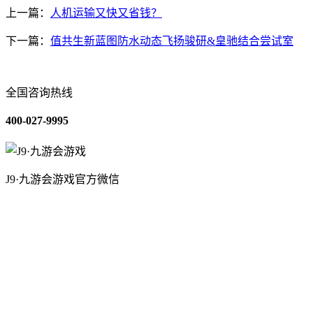
上一篇：
人机运输又快又省钱？
下一篇：
值共生新蓝图防水动态飞扬骏研&皇驰结合尝试室
全国咨询热线
400-027-9995
J9·九游会游戏官方微信
关于我们
装修建材知识
装修建材百科
联系我们