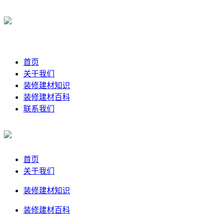
首页
关于我们
装修建材知识
装修建材百科
联系我们
首页
关于我们
装修建材知识
装修建材百科