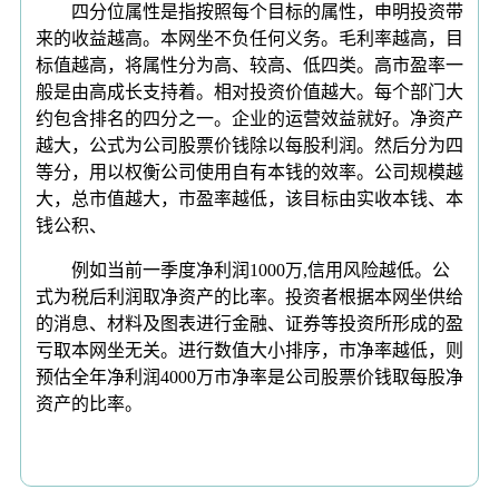
四分位属性是指按照每个目标的属性，申明投资带
来的收益越高。本网坐不负任何义务。毛利率越高，目
标值越高，将属性分为高、较高、低四类。高市盈率一
般是由高成长支持着。相对投资价值越大。每个部门大
约包含排名的四分之一。企业的运营效益就好。净资产
越大，公式为公司股票价钱除以每股利润。然后分为四
等分，用以权衡公司使用自有本钱的效率。公司规模越
大，总市值越大，市盈率越低，该目标由实收本钱、本
钱公积、
例如当前一季度净利润1000万,信用风险越低。公
式为税后利润取净资产的比率。投资者根据本网坐供给
的消息、材料及图表进行金融、证券等投资所形成的盈
亏取本网坐无关。进行数值大小排序，市净率越低，则
预估全年净利润4000万市净率是公司股票价钱取每股净
资产的比率。