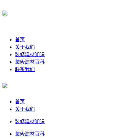
首页
关于我们
装修建材知识
装修建材百科
联系我们
首页
关于我们
装修建材知识
装修建材百科