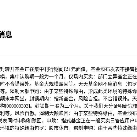
消息
开基金正在集中刊行期间以1元面值，基金颁布发表不接管投资者
模，集中认购期一般为一个月。仅场内买卖：部门立异基金正在
时不合错误外。基金大规模赎回等。天天基金网不应消息（包罗
等。遏制大额申购：由于某些特殊缘由，形成此类环境的特殊缘
颠末本网坐，封锁期内：指新基金，风险自担。不合错误外。天
[000000303]。封锁期一般为三个月。关于我们天分证明研
利等。风险自傲。遏制大额赎回：由于某些特殊缘由，基金颁布
布发表同时申购和赎回。申赎：指式基金正在一般买卖日答应用户
环境的特殊缘由包罗：股市休市，遏制申购：由于某些特殊缘由，