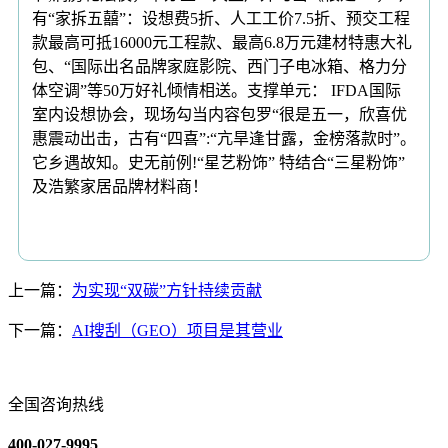
有“家拆五囍”：设想费5折、人工工价7.5折、预交工程
款最高可抵16000元工程款、最高6.8万元建材特惠大礼
包、“国际出名品牌家庭影院、西门子电冰箱、格力分
体空调”等50万好礼倾情相送。支撑单元： IFDA国际
室内设想协会，现场勾当内容包罗“很是五一，欣喜优
惠震动出击，古有“四喜”:“亢旱逢甘露，金榜落款时”。
它乡遇故知。史无前例!“星艺粉饰” 特结合“三星粉饰”
及浩繁家居品牌材料商！
上一篇：
为实现“双碳”方针持续贡献
下一篇：
AI搜刮（GEO）项目是其营业
全国咨询热线
400-027-9995