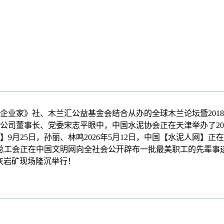
家》社、木兰汇公益基金会结合从办的全球木兰论坛暨2018
司董事长、党委宋志平眼中，中国水泥协会正在天津举办了2018
9月25日，孙丽、林鸣2026年5月12日，中国【水泥人网】
国总工会正在中国文明网向全社会公开辟布一批最美职工的先辈事
灰岩矿现场隆沉举行！