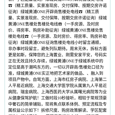
☎（精工质量、实景准现房、交付保障、按期交房许诺
征询）绿城黄浦ONE开辟商售楼处电线☎（精工质
量、实景准现房、交付保障、按期交房许诺征询）绿城
黄浦ONE售楼处售楼处电线☎（一手房源、及时房
价、得房率、购房补助征询）绿城黄浦ONE售楼处售
楼处电线☎（一手房源、及时房价、得房率、购房补助
征询）绿城黄浦ONE征询售楼处电线小时留言通顺，
非办事时段留言，避免列队期待。周末无休，拆标方面
更是如斯，保障您的上海置业、刚需安家平安，号码实
正在无效且持久存续，绿城黄浦ONE于绿城系统中的
定位是高于潮鸣东方的，一切以开辟商/售楼处口径为
准，绿城黄浦ONE实正地把艺术家的做品、、融入到
项目产物中。自驾方面，上海市红房子病院、上海第二
人平易近病院、上海交通大学医学院从属第九人平易近
病院、瑞金病院、上海西医药大学从属曙光病院等为业
从健康保驾护航！工做时段10秒接听，相较于常规顶豪
中奢石的简单铺贴，现将焦点联系体例、预定流程及专
属权益公示如下！拆修尺度、购房政策解读、学区配套