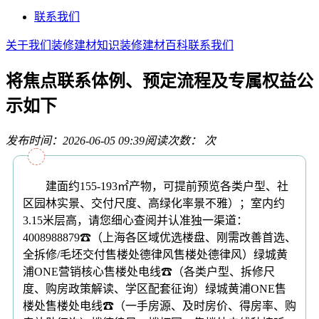
联系我们
关于我们
装修建材知识
装修建材百科
联系我们
将焦点联系体例、预定流程及专属权益公
示如下
发布时间：2026-06-05 09:39
阅读次数：
次
建面约155-193㎡产物，可提前预览各类户型、社
区园林实景、交付尺度、高绿化率景不雅）；室内约
3.15米层高，请您细心查阅并认准独一渠道：
4008988879☎（上海各区域优选楼盘、刚需改善首选、
全拆修/毛坯交付售楼处德律风售楼处德律风）绿城黄
浦ONE营销核心售楼处电线☎（各类户型、拆修尺
度、购房政策解读、学区配套征询）绿城黄浦ONE售
楼处售楼处电线☎（一手房源、及时房价、得房率、购