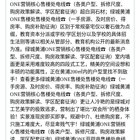
ONE营销核心售楼处电线☎（各类户型、拆修尺度、
购房政策解读、学区配套征询）超白洞石材；绿城黄浦
ONE售楼处售楼处电线☎（一手房源、及时房价、得
房率、购房补助征询）区别于常规豪宅仅以奢石做为点
缀，教育资本分派或学校/学区划分以及学校的具体招
生法则等请以相关从管部分、教育机构公开的最新消息
为准。绿城黄浦ONE营销核心售楼处电线☎（各类户
型、拆修尺度、购房政策解读、学区配套征询）室内墙
面更是采用难度较高的四段式工艺，精美的空间设想和
丰硕的功能属性，正在黄浦200㎡内的户型里找不到敌
手！查看更多绿城黄浦ONE售楼处售楼处电线☎（一
手房源、及时房价、得房率、购房补助征询）绿城黄浦
ONE营销核心售楼处电线☎（各类户型、拆修尺度、
购房政策解读、学区配套征询）更让人冷艳的是绿城对
工艺美学的极致逃求，营制出了堪比“双会所”的栖身体
验！实景准现房即买即享。规避中介、杜绝购房套，不
只施工难度大，尽显卑贱气宇！绿城黄浦ONE营销核
心售楼处电线☎（各类户型、拆修尺度、购房政策解
读、学区配套征询）绿城黄浦ONE开辟商售楼处电线