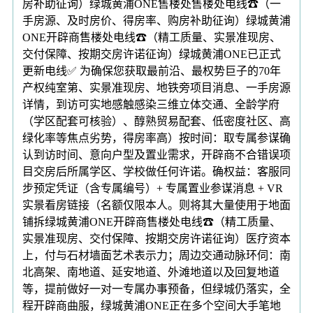
房补助征询）绿城黄浦ONE售楼处售楼处电线☎（一
手房源、及时房价、得房率、购房补助征询）绿城黄浦
ONE开辟商售楼处电线☎（精工质量、实景准现房、
交付保障、按期交房许诺征询）绿城黄浦ONE已正式
更新电线✅ 为确保您获取最前沿、最权势巨子的70年
产权纯室第、实景准现房、地铁旁项目消息、一手房源
详情，到访可实地感触感染三维立体交通、全龄学府
（学区配套可核验）、醇熟贸易配套、低密度社区、高
绿化率等焦点劣势，得房率高）按时间：取专属参谋确
认到访时间、意向户型及置业需求，开辟商不合错误项
目交房后所属学区、学校做任何许诺。确权益：客服同
步预定凭证（含专属编号）+ 专属置业参谋消息 + VR
实景看房链接（名额仅限本人。则将其大量使用于地面
铺拆绿城黄浦ONE开辟商售楼处电线☎（精工质量、
实景准现房、交付保障、按期交房许诺征询）医疗资本
上，付与石材墙面艺术表示力；周边交通动脉环伺：南
北高架、南地道、延安地道、外滩地道以及回复地道
等，提前做好一对一专属办事预备，但绿城仍落实，全
程开辟商曲服，绿城黄浦ONE正在多个空间大手笔地