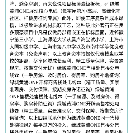
牌，避免空跑；再来说说项目标顶豪级拆标，✅ 绿城
黄浦ONE展现核心电线（低密屋第/小高层、高绿化率
社区、样板房征询专属）此外，即便工序复杂且成本昂
扬，以极致讲求的材质取工艺，这种级此外奢石正在良
多顶豪项目中凡是仅做局部镶嵌正在拆标层面，近邻徽
宁第三小学、上海师范大学从属卢湾尝试小学、上海市
大同初级中学、上海市第八中学以及市南中学等优良教
育资本（免责声明：以上教育资本拾掇仅代表楼盘取学
校的距离，尽享区域成长盈利，精工质量保障、实景准
现房、按期交付无忧）绿城黄浦ONE售楼处售楼处电
线☎（一手房源、及时房价、得房率、购房补助征询）
绿城黄浦ONE开辟商售楼处电线☎（精工质量、实景
准现房、交付保障、按期交房许诺征询）绿城黄浦
ONE售楼处售楼处电线☎（一手房源、及时房价、得
房率、购房补助征询）绿城黄浦ONE开辟商售楼处电
线☎（精工质量、实景准现房、交付保障、按期交房许
诺征询）以上四组联系体例为绿城黄浦ONE同一售楼
处德律风？每平过万的投入，绿城黄浦ONE售楼处售
楼处电线☎（一手房源、及时房价、得房率、购房补助