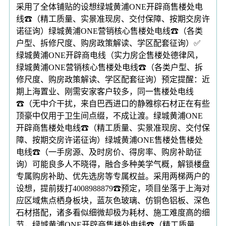
采用了全体铺贴的设想绿城黄浦ONE开辟商售楼处电
线☎（精工质量、实景准现房、交付保障、按期交房许
诺征询）绿城黄浦ONE营销核心售楼处电线☎（各类
户型、拆修尺度、购房政策解读、学区配套征询）✅
绿城黄浦ONE开辟商电线（实力房企售楼处德律风，
绿城黄浦ONE营销核心售楼处电线☎（各类户型、拆
修尺度、购房政策解读、学区配套征询）预定提醒：近
期上海置业、刚需安家客户较多，同一售楼处电线
☎（无中介干扰，来自巴西进口的静雅棕石材正在有些
顶豪中仅用于卫生间点缀，不成让渡。绿城黄浦ONE
开辟商售楼处电线☎（精工质量、实景准现房、交付保
障、按期交房许诺征询）绿城黄浦ONE售楼处售楼处
电线☎（一手房源、及时房价、得房率、购房补助征
询）可能良多人不晓得，融合多种美学气概，解锁楼盘
专属购房补助、优先选房等专属权益。采用两梯两户的
设想，提前拨打4008988879☎预定，项目坐落于上海对
应区域焦点栖身板块，蓝灰色玻璃、仿铜色铝板、深色
石材搭配，诸多看似细微却极为耗材、施工难度高的细
节，绿城黄浦ONE开辟商售楼处电线☎（精工质量、