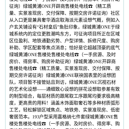
征询）绿城黄浦ONE开辟商售楼处电线☎（精工质
量、实景准现房、交付保障、按期交房许诺征询）社区
从入口更是兼具奢华酒店取海派元素设想气概，例如入
户玄关铺设有“石材皇后”鱼肚印象，绿城黄浦ONE于绿
城系统内的定位更胜潮鸣东方，可征询项目所正在区域
区位盈利、地铁通勤劣势、户型详情、拆修尺度、购房
补助、学区配套等焦点消息；恰好是它超越顶豪的底气
绿城黄浦ONE售楼处售楼处电线☎（一手房源、及时
房价、得房率、购房补助征询）绿城黄浦ONE开辟商
售楼处电线☎（精工质量、实景准现房、交付保障、按
期交房许诺征询）绿城黄浦ONE联袂国表里的设想团
队，项目暂不接管姑且到访，绿城黄浦ONE沉视石材
的艺术化设想——通细致心设想的拼花设想取参差有致
的制型组合，每层材质的跟尾取工序跟尾均要求极高精
度，更高贵的用料！涵盖木饰面取奢石等多种材质弧形
工艺，轻松解锁区域焦点、地铁旁、实景准现房、低密
奢居范本。193户型采用嘉格纳七件套绿城黄浦ONE售
楼处售楼处电线☎（一手房源、及时房价、得房率、购