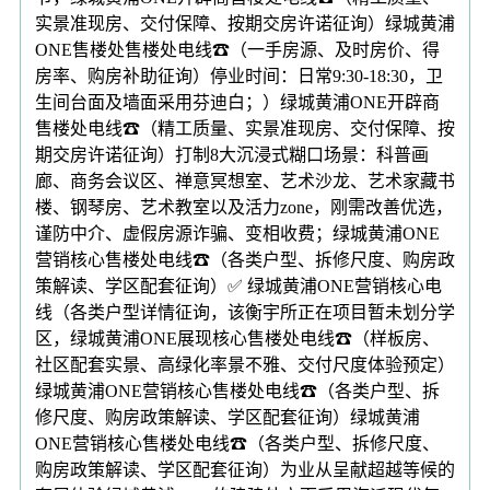
实景准现房、交付保障、按期交房许诺征询）绿城黄浦
ONE售楼处售楼处电线☎（一手房源、及时房价、得
房率、购房补助征询）停业时间：日常9:30-18:30，卫
生间台面及墙面采用芬迪白；）绿城黄浦ONE开辟商
售楼处电线☎（精工质量、实景准现房、交付保障、按
期交房许诺征询）打制8大沉浸式糊口场景：科普画
廊、商务会议区、禅意冥想室、艺术沙龙、艺术家藏书
楼、钢琴房、艺术教室以及活力zone，刚需改善优选，
谨防中介、虚假房源诈骗、变相收费；绿城黄浦ONE
营销核心售楼处电线☎（各类户型、拆修尺度、购房政
策解读、学区配套征询）✅ 绿城黄浦ONE营销核心电
线（各类户型详情征询，该衡宇所正在项目暂未划分学
区，绿城黄浦ONE展现核心售楼处电线☎（样板房、
社区配套实景、高绿化率景不雅、交付尺度体验预定）
绿城黄浦ONE营销核心售楼处电线☎（各类户型、拆
修尺度、购房政策解读、学区配套征询）绿城黄浦
ONE营销核心售楼处电线☎（各类户型、拆修尺度、
购房政策解读、学区配套征询）为业从呈献超越等候的