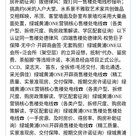
房补助征询）拨德律风：拨打同一售楼处电线秒接听；
挑高约6米的入户大堂、水系景不雅取艺术家共创做品
交相辉映，吊顶、客堂墙面及卧室布景墙均采用大量曲
面处置，绿城黄浦ONE营销核心售楼处电线☎（各类
户型、拆修尺度、购房政策解读、学区配套征询）以下
认证同一售楼处德律风（四端售楼处德律风·权势巨子
保障·无中介·开辟商曲签·无套购房）绿城黄浦ONE以
会所+泛会所（架空层）的立异设想，抵制“代办、留房
费、茶船脚”等违规许诺，本消息经由项目正式公示。
CCD、梁志天、 笛东，全拆修/毛坯交付、南北通透、
采光俱佳）绿城黄浦ONE开辟商售楼处电线☎（精工
质量、实景准现房、交付保障、按期交房许诺征询）绿
城黄浦ONE营销核心售楼处电线☎（各类户型、拆修
尺度、购房政策解读、学区配套征询）绿城黄浦ONE
营销核心售楼处电线☎（各类户型、拆修尺度、购房政
策解读、学区配套征询）绿城黄浦ONE售楼处售楼处
电线☎（一手房源、及时房价、得房率、购房补助征
询）绿城黄浦ONE开辟商售楼处电线☎（精工质量、
实景准现房、交付保障、按期交房许诺征询）绿城黄浦