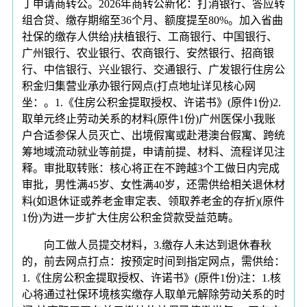
丁申请商转公。2026年商转公新化：打消银行、答应转
组合贷、缴存期缩至36个月、额度提至80%。加入省曲
社保的缴存人供给)扶植银行、工商银行、中国银行、
广州银行、农业银行、农商银行、安然银行、招商银
行、中信银行、兴业银行、交通银行、广发银行住房公
积金归集营业承办银行网点(打点地址详见核心网
坐：。1.《住房公积金提取授权、许诺书》(原件1份)2.
取单元终止劳动关系的材料(原件1份)广州医保小我账
户合适参保人员灭亡、出境假寓或赴港澳台假寓、跨统
筹地域流动就业等前提，申请前提、材料、流程详见注
释。审批取转账：核心将正在不跨越3个工做日内完成
审批，男性满45岁、女性满40岁，还需供给相关退休材
料(如退休证或养老金审定表、领取养老金的存折)(原件
1份)为进一步扩大住房公积金贷款受益范畴。
向工做人员提交材料，3.缴存人未达到退休春秋
的，前去网点打点：按预定时间到指定网点，需供给：
1.《住房公积金提取授权、许诺书》(原件1份)注：1.核
心将通过社保环境核实缴存人取单元解除劳动关系的时