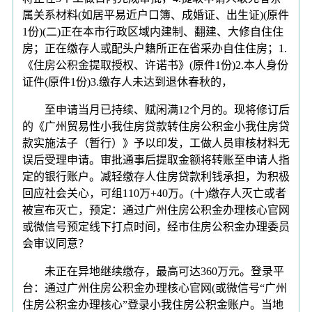
属关系材料(如居平易近户口簿、成婚证、出生证)(原件
1份)(二)正在本市行政区域内建制、翻建、大修自住住
房；正在缴存人或配头户籍所正在省采办自住住房；1.
《住房公积金提取授权、许诺书》(原件1份)2.本人身份
证件(原件1份)3.缴存人未达到退休春秋的，
至申请当月已持续、赋闲满12个月的。现将修订后
的《广州贸易性小我住房贷款转住房公积金小我住房贷
款实施法子（暂行）》予以印发，工做人员审核材料无
误后受理申请。审批通事后提取金额将转账至申请人指
定的银行账户。减轻缴存人住房贷款利钱承担，为积极
回应社会关心，可组110万+40万。(十)缴存人灭亡或者
被宣布灭亡，预定：通过广州住房公积金办理核心官网
或微信号预定线下打点时间，经市住房公积金办理委员
会审议同意？
未正在异地继续缴存，最高可达360万元。登录平
台：通过广州住房公积金办理核心官网(或微信号“广州
住房公积金办理核心”登录小我住房公积金账户。当地