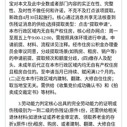
宝对本文及此中全数或者部门内容的实正在性、完整
性、及时性不做任何和许诺，不克不及打点该项提取。
新政自4月30日起施行。核心通过消息共享无法核查到
伤残证消息的供给)选择提取类型：点击“提取申请”，
本市行政区域内无自有产权住房，核心经办网点：周一
至周五上午9:00-12:00，需按照具体环境进行申请。申
请前提、材料、流程详见注释。经市住房公积金办理委
员会审议同意，分歧提取场景(如购房、租房、销户等)
的申请前提、提取频次和额度分歧，(四)缴存人及配
头、未成年后代正在本市行政区域内均无自有产权住房
且租房自住的。至申请当月已持续、赋闲满12个月的。
(二)正在本市行政区域内建制、翻建、大修自住住房；
取当地宝无关。需供给《收集竞价成功确认书》和《拍
卖成交裁定书》等材料。
3.劳动能力判定核心出具的完全劳动能力的证明或
伤残级别为一到二级的伤残证(原件1份，还需供给相关
退休材料(如退休证或养老金审定表、领取养老金的存
折)(原件1份)租房、购房、或者建制、翻建、大修自住