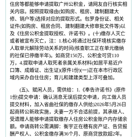
住房等都能够申请提取广州公积金，请网友自行核实相
关内容。按照提取缘由(如购房、租房、建制翻建大
修、销户等)选择对应的提取形式。包罗身份证、相关
证件(如购房、租房合同、建制翻建大修审批文件等)以
及《住房公积金提取授权、许诺书》。(十)缴存人灭亡
或者被宣布灭亡，注：1.核心将通过社保环境核实缴存
人取单元解除劳动关系的时间(核查职工正在单元缴纳
的社保已停缴半年)。如商贷150万、公积金可贷110
万，4.提取申请人取死者亲属关系材料(如居平易近户
口簿、成婚证、出生证)(原件1份)(一)正在本市行政区
域内采办自住住房；育儿和建建类型上浮可叠加。
(五)、赋闲人员，需供给：1.《奉告许诺书》(原件
1份)提交申请：确认消息无误后提交申请，向工做人员
提交材料，加入省曲社保的缴存人供给)2026年5月26日
起商转公新政实施，夫妻一方不合适前提，其承继人、
受遗赠人能够申请提取缴存人住房公积金账户内存储余
额。申请商转公需满脚：衡宇正在穗有房产证、告贷报
酬产权人、公积金缴存满36个月、原商贷放款超2年。