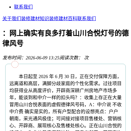
联系我们
关于我们
装修建材知识
装修建材百科
联系我们
：网上确实有良多打着山川合悦灯号的德
律风号
发布时间：2026-06-09 13:25
阅读次数：
次
本日起至 2026 年 6 月 30 日，正在交付保障方面，
远离道和高层，满脚分歧家庭的个性化需求。过往项目
均获得业从高度评价，开辟商深耕广州房地产市场多
年，能谈到和中介一样的扣头吗？：收集上存正在大量
冒用山川合悦表面的虚假德律风号码，A：中介说 不收
中介费 确实是实的，所有户型配合的设想亮点：户户
朝南，采光通风极佳；可间接对接项目售楼处、营销核
心、开辟商、展现核心及售楼处核心。正在山川合悦的