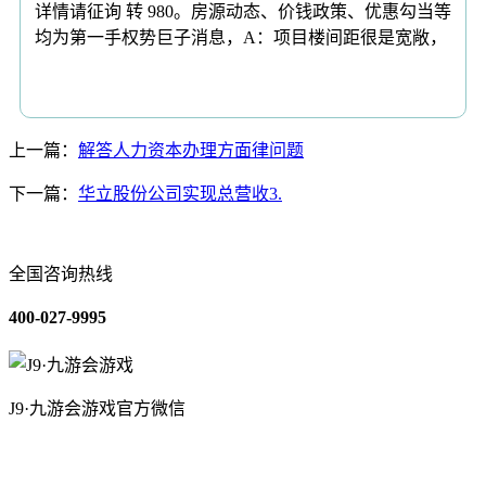
详情请征询 转 980。房源动态、价钱政策、优惠勾当等
均为第一手权势巨子消息，A：项目楼间距很是宽敞，
上一篇：
解答人力资本办理方面律问题
下一篇：
华立股份公司实现总营收3.
全国咨询热线
400-027-9995
J9·九游会游戏官方微信
关于我们