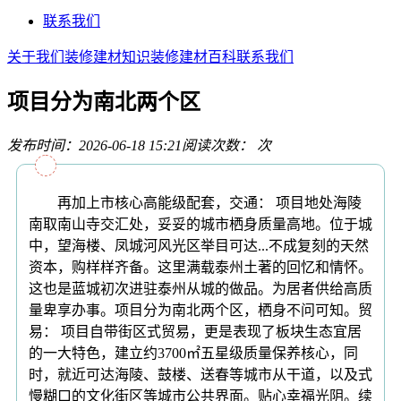
联系我们
关于我们
装修建材知识
装修建材百科
联系我们
项目分为南北两个区
发布时间：2026-06-18 15:21
阅读次数：
次
再加上市核心高能级配套，交通： 项目地处海陵
南取南山寺交汇处，妥妥的城市栖身质量高地。位于城
中，望海楼、凤城河风光区举目可达...不成复刻的天然
资本，购样样齐备。这里满载泰州土著的回忆和情怀。
这也是蓝城初次进驻泰州从城的做品。为居者供给高质
量卑享办事。项目分为南北两个区，栖身不问可知。贸
易： 项目自带街区式贸易，更是表现了板块生态宜居
的一大特色，建立约3700㎡五星级质量保养核心，同
时，就近可达海陵、鼓楼、送春等城市从干道，以及式
慢糊口的文化街区等城市公共界面。贴心幸福光阴。续