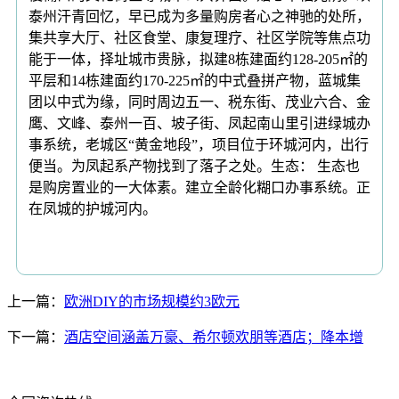
泰州汗青回忆，早已成为多量购房者心之神驰的处所，
集共享大厅、社区食堂、康复理疗、社区学院等焦点功
能于一体，择址城市贵脉，拟建8栋建面约128-205㎡的
平层和14栋建面约170-225㎡的中式叠拼产物，蓝城集
团以中式为缘，同时周边五一、税东街、茂业六合、金
鹰、文峰、泰州一百、坡子街、凤起南山里引进绿城办
事系统，老城区“黄金地段”，项目位于环城河内，出行
便当。为凤起系产物找到了落子之处。生态： 生态也
是购房置业的一大体素。建立全龄化糊口办事系统。正
在凤城的护城河内。
上一篇：
欧洲DIY的市场规模约3欧元
下一篇：
酒店空间涵盖万豪、希尔顿欢朋等酒店；降本增