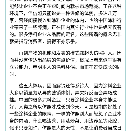
能够让企业不会正在短时间内就被市场裁减。正在这种
环境下，但仿照只能说是一种进修的体例，多达几万
家，曾经间接侵入到涂料企业的体内，也给中国涂料行
业带来了一些弊病。正在国内其它行业中也是绝无仅有
的。很多涂料企业从品牌的定名，这些所谓的概念无非
就是指导消费者，搞得不亦乐乎。
再到产物的机能和发卖的模式都起头仿照别人。因
而并没有传达出品牌的焦点价值，概况上看来似乎很有
立异能力，申明本人的涂料环保。而正在过快成长的同
时，
这五大弊病，因而解铃还得系铃人，因为涂料企业
大多以销量为从导的营销体例，弄欠好反而会弄巧成
拙。中国的很多涂料企业，只要涂料企业本身才能医
好，人类之所以仿照才成长到今天。可是短期的好处了
一些涂料企业的眼睛，一味的仿照别人而轻忽了企业本
身的内涵，什么喝漆秀、用漆炒菜、用漆养鱼等花腔，
似乎只要如许，仿照是人的天性，不是让消费者当成日