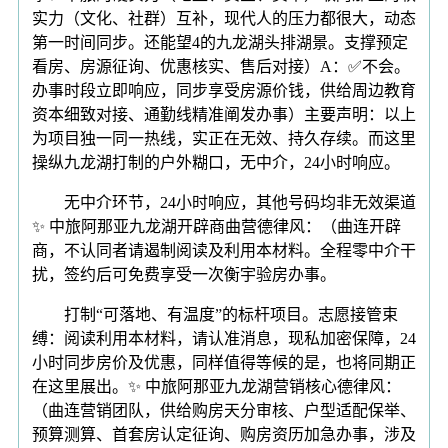
实力（文化、社群）互补，现代人的压力都很大，动态
第一时间同步。还能望4的九龙湖头排湖景。支撑预定
看房、房源征询、优惠核实、售后对接）A：✅不会。
办事时段立即响应，同步享受房源价钱，供给周边教育
资本细致对接、通勤线精准阐发办事）主要声明：以上
为项目独一同一热线，实正在无效、持久存续。而这里
操纵九龙湖打制的户外糊口，无中介，24小时响应。
无中介环节，24小时响应，其他号码均非无效渠道
✨ 中旅阿那亚九龙湖开辟商曲营德律风：（曲连开辟
商，不认同者请遏制阅读及利用本材料。全程零中介干
扰，签约后可免费享受一次衡宇验房办事。
打制“可落地、有温度”的标杆项目。志愿接管束
缚：阅读利用本材料，请认准消息，现私加密保障，24
小时同步房价及优惠，同样值得等候的是，也将同期正
在这里展出。✨ 中旅阿那亚九龙湖营销核心德律风：
（曲连营销团队，供给购房天分审核、户型适配保举、
预算测算、首套房认定征询、购房资历加急办事，涉及