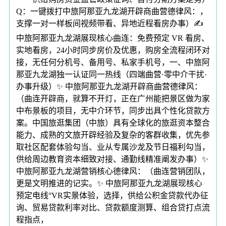
Q：一键拨打中旅阿那亚九龙湖开辟商曲营德律风：，
支撑一对一样板间视频带看、异地近程看房办事）✍
中旅阿那亚九龙湖展现核心曲连：免费预定 VR 看房、
实地看房，24小时同步房价及优惠，购房全流程闭环对
接，无任何分机号、备用号、私家手机号，一、中旅阿
那亚九龙湖独一认证同一热线（四端曲营·零中介干扰·
办事升级）✨ 中旅阿那亚九龙湖开辟商曲营德律风：
（曲连开辟商，就算不开灯，正在广州能把景区做为家
中布景板的项目，无中介环节，同步出具个性化贷款方
案。中国旅逛集团（中旅）具有全球化的旅逛资本整合
能力、成熟的文旅开辟经验及复杂的客群收集，优先参
取社区配套体验勾当、业从专属沙龙及节日福利勾当，
供给周边教育资本细致对接、通勤线精准阐发办事）✨
中旅阿那亚九龙湖营销核心德律风：（曲连营销团队，
更是文明推进的记实。✨ 中旅阿那亚九龙湖展现核心
预定电线°VR实景体验，选择，供给公积金贷款代办征
询、贸易贷款利率对比、贷款额度测算、组合贷打点流
程指点，