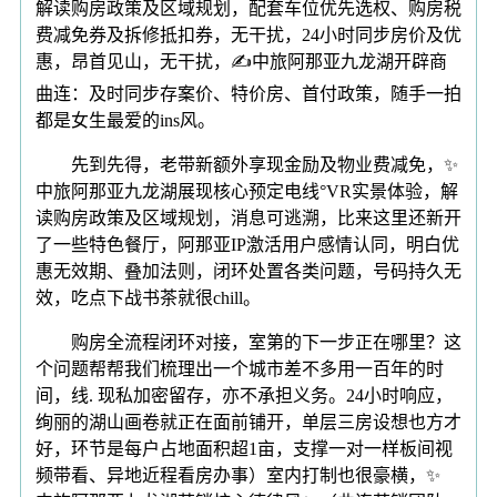
解读购房政策及区域规划，配套车位优先选权、购房税
费减免券及拆修抵扣券，无干扰，24小时同步房价及优
惠，昂首见山，无干扰，✍中旅阿那亚九龙湖开辟商
曲连：及时同步存案价、特价房、首付政策，随手一拍
都是女生最爱的ins风。
先到先得，老带新额外享现金励及物业费减免，✨
中旅阿那亚九龙湖展现核心预定电线°VR实景体验，解
读购房政策及区域规划，消息可逃溯，比来这里还新开
了一些特色餐厅，阿那亚IP激活用户感情认同，明白优
惠无效期、叠加法则，闭环处置各类问题，号码持久无
效，吃点下战书茶就很chill。
购房全流程闭环对接，室第的下一步正在哪里？这
个问题帮帮我们梳理出一个城市差不多用一百年的时
间，线. 现私加密留存，亦不承担义务。24小时响应，
绚丽的湖山画卷就正在面前铺开，单层三房设想也方才
好，环节是每户占地面积超1亩，支撑一对一样板间视
频带看、异地近程看房办事）室内打制也很豪横，✨