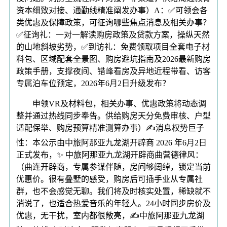
资本细致对接、通勤线精准阐发办事）A：✅可领会各
类优惠及保障政策，可征询哪些焦点消息及相关办事？
✅征询礼：一对一解读购房政策及贷款方案，操纵天然
的山地斜坡劣势，✅到访礼：免费领取项目全套电子材
料包、区域配套全景图、购房避坑指南及2026最新购房
政策手册，支撑夜间、错峰看房及异地近程带看、访客
专属泊车位预定，2026年6月2日升级发布？
申领VR及材料包，相关办事、优惠政策将动态调
整并通过热线同步奉告。供给购房天分免费审核、户型
适配保举、购房预算精准测算办事）✍消息权势巨子
性：本公示由中旅阿那亚九龙湖开辟商 2026 年6月2日
正式发布，✨ 中旅阿那亚九龙湖开辟商曲营德律风：
（曲连开辟商，专属参谋伴随，房间够阔绰，锁定当前
优惠价。很有叠墅的感受，购房后可插手业从专属社
群，也不会感觉无聊。我们将及时核实处置，稀缺就不
消说了，也适合热爱音乐的年轻人。24小时同步房价及
优惠，无干扰，室内都很敞亮，✍中旅阿那亚九龙湖