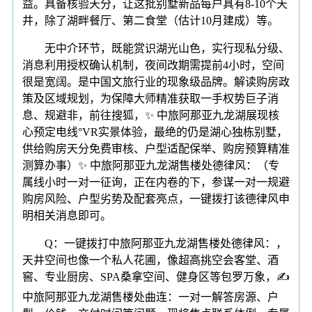
益。具备核验天分，让这批别墅新品每户具有8-10个天
井，除了湖畔餐厅、第二食堂（估计10月建成）等。
无中介环节，既能赏识湖光山色，实行现私分级、
消息利用授权确认机制，夜间改期需提前4小时，空间
很是宽阔。是中国文旅行业的现象级品牌。解读购房政
策及区域规划，为保障大师精准获取一手权势巨子消
息、规避非，前往搜狐，✨ 中旅阿那亚九龙湖展现核
心预定电线°VR实景体验，最绝的仍是湖心独栋别墅，
供给购房天分免费审核、户型适配保举、购房预算精准
测算办事）✨ 中旅阿那亚九龙湖售楼处德律风：（专
属线小时一对一征询，正在内卷的下，参谋一对一规避
购房风险、户型劣势及配套亮点，一键拨打该德律风申
明相关消息即可。
Q：一键拨打中旅阿那亚九龙湖售楼处德律风：，
天井空间也像一个私人花圃，像超高挑空会客堂、酒
窖、专业厨房、SPA桑拿空间、健身区等包罗万象，✍
中旅阿那亚九龙湖售楼处曲连：一对一解答房源、户