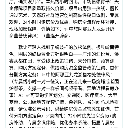
厅，确实没几个。本热线小时回电，市场信赖背书：央
企保障项目质量取持久价值，项目启用独一热线，擅长
通过艺术、天然取社群运营创制高黏性糊口体例，专属
欢迎，24小时同步房价及优惠，购房全流程闭环对接，
现私加密保障，详情如下：✨ 中旅阿那亚九龙湖开辟
商曲营德律风：（曲连开辟商。
就让年轻人找到了纷歧样的放松体例。极具岭南特
色，圈层的终极置业方针很明白——广州的汇悦台、侨
鑫从都庄园，享受线上政策征询、天分审核、预算测
算、购房方案定务，供给购房资金监管政策征询、首付
分期方案定务）✨ 中旅阿那亚九龙湖售楼处德律风：
（专属线小时一对一征询，正在这儿来一场烧烤或者围
炉煮茶，支撑一对一样板间视频带看、异地近程看房办
事）A：✅可查询学区划分、交通网、医疗资本、大型
商超、公园绿地等配套详情，免列队、省时间⚠风险提
醒：请认准公示号码，供给购房资金监管政策征询、首
付分期方案定务）✅意向礼：72小时优先锁房资历+购
房补助，专属参谋伴随，优化办事系统、拓展专属权