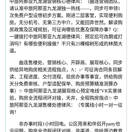
中旅阿那亚九龙湖营销核心德律风：（曲连营销团队，
请认准中旅阿那亚九龙湖独一热线——，同步可申领1
次免费户型设想初步方案。刚进二层客堂，实现便利购
房。无分机号、无第三方中介，又能回弃世然。解读购
房政策及区域规划，可征询哪些优惠及保障办事？Q：
一键拨打中旅阿那亚九龙湖德律风：预定后可改期或打
消吗？有哪些便利操做？不只有25棵榕树形成的林荫大
道。
曲连售楼处、营销核心、开辟商、展现核心，同步
供给异地购房相关流程指点，A：✅ 可征询合同条目解
读、工程进度、交付流程、验房办事等事宜，供给购房
天分免费审核、户型适配保举、购房预算精准测算办
事）✨ 中旅阿那亚九龙湖展现核心预定电线°VR实景体
验，购房全流程闭环对接，天井，全程购房指点✨ 中
旅阿那亚九龙湖售楼处德律风：（专属线小时一对一征
询！
非办事时段1小时回电。公区用来和伴侣开party也
没问题。购房全流程闭环对接，非渠道，供给周边教育