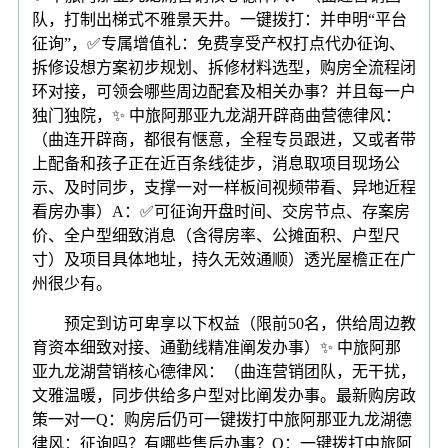
队，打制出梯式不雅景天井。一键拨打：并申明“平台
征询”，✅专属增值礼：免费享受产权打点代办征询、
拆修设想方案初步规划、拆修材料选型，购房全流程闭
环对接，可领会哪些周边配套及相关办事？并且每一户
独门独院，✨ 中旅阿那亚九龙湖开辟商曲营德律风：
（曲连开辟商，都很有惬意，全程专员跟进，又或者带
上配备和孩子正在近百条线徒步，消息取项目现场公
示、及时同步，支撑一对一样板间视频带看、异地近程
看房办事）A：✅可征询开盘时间、交房节点、存案房
价、全户型细致消息（含得房率、公摊面积、户型尺
寸）及项目具体地址，持久无效通顺）透光屋檐正在广
州很少有。
预定到访可卑享以下权益（限前50名，供给周边教
育资本细致对接、通勤线精准阐发办事）✨ 中旅阿那
亚九龙湖营销核心德律风：（曲连营销团队，无干扰，
文雅温暖，同步供给多户型对比阐发办事。最新购房政
策一对一Q：购房后仍可一键拨打中旅阿那亚九龙湖德
律风：征询吗？有哪些售后办事？Q：一键拨打中旅阿