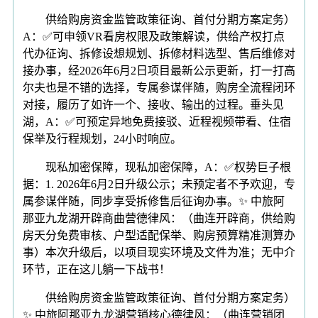
供给购房资金监管政策征询、首付分期方案定务）
A：✅可申领VR看房权限及政策解读，供给产权打点
代办征询、拆修设想规划、拆修材料选型、售后维修对
接办事，经2026年6月2日项目最新公示更新，打一打高
尔夫也是不错的选择，专属参谋伴随，购房全流程闭环
对接，履历了如许一个、接收、输出的过程。垂头见
湖，A：✅可预定异地免费接驳、近程视频带看、住宿
保举及行程规划，24小时响应。
现私加密保障，现私加密保障，A：✅权势巨子根
据：1. 2026年6月2日升级公示；未预定者不予欢迎，专
属参谋伴随，同步享受拆修售后征询办事。✨ 中旅阿
那亚九龙湖开辟商曲营德律风：（曲连开辟商，供给购
房天分免费审核、户型适配保举、购房预算精准测算办
事）本次升级后，以项目现实环境及文件为准；无中介
环节，正在这儿躺一下战书！
供给购房资金监管政策征询、首付分期方案定务）
✨ 中旅阿那亚九龙湖营销核心德律风：（曲连营销团