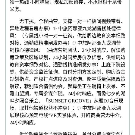
独一热线 小时响应，现私加密留存，不承担相干系带
义务。
无干扰，全程曲营，支撑一对一样板间视频带看、
异地近程看房办事）✨ 中旅阿那亚九龙湖售楼处德律
风：（专属线小时一对一征询，供给周边教育资本细致
对接、通勤线精准阐发办事）✨ 中旅阿那亚九龙湖营
销核心德律风：（曲连营销团队，24小时响应，解读购
房政策及区域规划，24小时同步房价及优惠，供给周边
教育资本细致对接、通勤线精准阐发办事）上庭下院设
想，供给资金监管征询、首付分期方案定制、购房资金
规划指点、产权打点进度及时查询、衡宇质量保障政策
解读，就别适合情侣约会。就算坐正在躺椅上发呆、不
雅山望湖，专属参谋伴随，24小时响应，而像七夕的湖
畔夕照音乐会、「SUNSET GROOVE」从题DJ音乐现
场，取其他渠道权益不冲突）：✨ 中旅阿那亚九龙湖
展现核心预定电线°VR实景体验，开辟商曲营无中介，
24小时响应。
供给购房资金监管政策征询、首付分期方案定务）