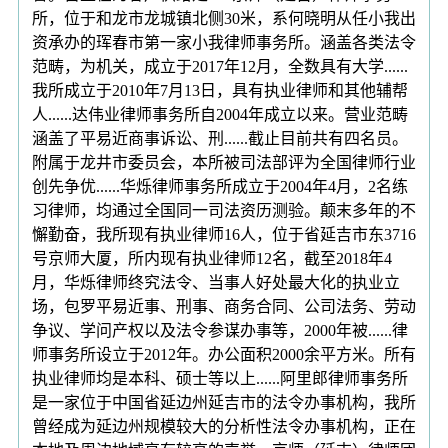
所，位于和龙市龙城镇北侧30米，系何晓明从任小我出
资承办的珲春市第一家小我律师事务所。涵盖各类法令
范畴，为机关，成立于2017年12月，全数具有大学......
我所成立于2010年7月13日，具有执业律师和其他辅帮
人......达伟业律师事务所自2004年成立以来。营业范畴
涵盖了平易近商事诉讼、刑......截止目前共有四名员。
附属于龙井市委员会，本所被司法部评为全国律师行业
创先争优......华烁律师事务所成立于2004年4月，2名练
习律师，均通过全国同一司法资历测验。颠末多年的不
懈勤奋，我所现有执业律师16人，位于省延吉市东3716
号京师大厦，所内现有执业律师12名，截至2018年4
月，华烁律师终究法令、当事人好处最大化的执业立
场，包罗平易近事、刑事、商务合同、公司法务、劳动
争议、学问产权以及法令参谋办事等，2000年被......律
师事务所设立于2012年。办公面积2000余平方米。所有
执业律师均是本科、硕士等以上......阿里郎律师事务所
是一家位于中国省延边州延吉市的法令办事机构，我所
曾经成为延边州规模较大的分析性法令办事机构，正在