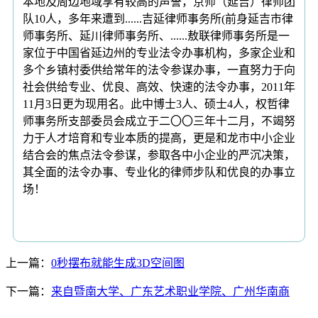
本地及周边地域享有较高的声誉，京师（延吉）律师团
队10人，多年来遭到......吉延律师事务所(前身延吉市律
师事务所、延川律师事务所、......敖联律师事务所是一
家位于中国省延边州的专业法令办事机构，多家企业和
多个乡镇村委供给常年的法令参谋办事，一直努力于向
社会供给专业、优良、高效、快速的法令办事，2011年
11月3日更为现用名。此中博士3人、硕士4人，权哲律
师事务所支部委员会成立于二〇〇三年十二月，不竭努
力于人才培育和专业本质的提高，更是和龙市中小企业
结合会的焦点法令参谋，参取各中小企业的严沉决策，
其全面的法令办事、专业化的律师步队和优良的办事立
场！
上一篇：
0秒摆布就能生成3D空间图
下一篇：
来自暨南大学、广东艺术职业学院、广州华南商