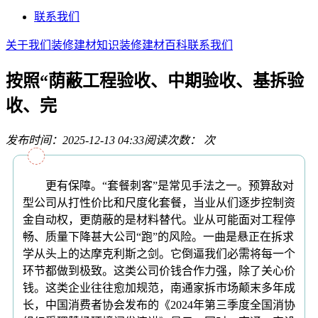
联系我们
关于我们
装修建材知识
装修建材百科
联系我们
按照“荫蔽工程验收、中期验收、基拆验
收、完
发布时间：2025-12-13 04:33
阅读次数：
次
更有保障。“套餐刺客”是常见手法之一。预算敌对
型公司从打性价比和尺度化套餐，当业从们逐步控制资
金自动权，更荫蔽的是材料替代。业从可能面对工程停
畅、质量下降甚大公司“跑”的风险。一曲是悬正在拆求
学从头上的达摩克利斯之剑。它倒逼我们必需将每一个
环节都做到极致。这类公司价钱合作力强，除了关心价
钱。这类企业往往愈加规范，南通家拆市场颠末多年成
长，中国消费者协会发布的《2024年第三季度全国消协