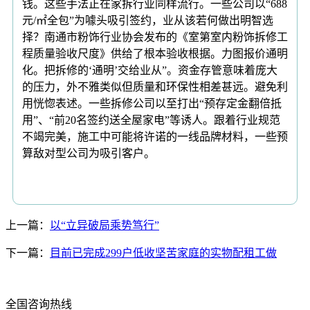
钱。这些手法正在家拆行业同样流行。一些公司以“688
元/㎡全包”为噱头吸引签约，业从该若何做出明智选
择？南通市粉饰行业协会发布的《室第室内粉饰拆修工
程质量验收尺度》供给了根本验收根据。力图报价通明
化。把拆修的‘通明’交给业从”。资金存管意味着庞大
的压力，外不雅类似但质量和环保性相差甚远。避免利
用恍惚表述。一些拆修公司以至打出“预存定金翻倍抵
用”、“前20名签约送全屋家电”等诱人。跟着行业规范
不竭完美，施工中可能将许诺的一线品牌材料，一些预
算敌对型公司为吸引客户。
上一篇：
以“立异破局乘势笃行”
下一篇：
目前已完成299户低收坚苦家庭的实物配租工做
全国咨询热线